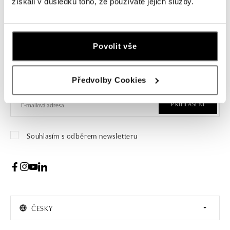
získali v důsledku toho, že používáte jejich služby.
Přihlášení k odběru newsletteru
Povolit vše
Objevte nejnovější kolekce, novinky a exkluzivní produkty.
Žena
Muž
Předvolby Cookies
PŘIHLÁŠENÍ
Souhlasím s odběrem newsletteru
ČESKY