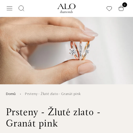
Přeskočit na hlavní obsah
0
Prsteny - Žluté zlato - Granát pink
Domů
Prsteny - Žluté zlato -
Granát pink