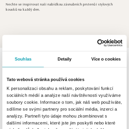
Nechte se inspirovat naši nabídkou zásnubních prstenů i stylových
kousků na každý den.
0 z 0 produktů
FILTR
Souhlas
Detaily
Více o cookies
V katalogu nejsou žádné produkty.
Tato webová stránka používá cookies
K personalizaci obsahu a reklam, poskytování funkcí
sociálních médií a analýze naší návštěvnosti využíváme
soubory cookie. Informace o tom, jak náš web používáte,
Nechte se inspirovat naši nabídkou zásnubních prstenů i
sdílíme se svými partnery pro sociální média, inzerci a
stylových kousků na každý den.
analýzy. Partneři tyto údaje mohou zkombinovat s
dalšími informacemi, které jste jim poskytli nebo které