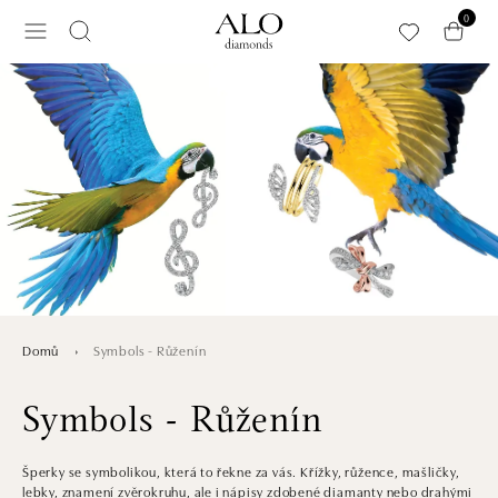
Přeskočit na hlavní obsah
0
Symbols - Růženín
Domů
Symbols - Růženín
Šperky se symbolikou, která to řekne za vás. Křížky, růžence, mašličky,
lebky, znamení zvěrokruhu, ale i nápisy zdobené diamanty nebo drahými