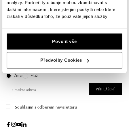
Náhrdelník s růženínem a diamanty
analýzy. Partneři tyto údaje mohou zkombinovat s
Abstracted Affinity
dalšími informacemi, které jste jim poskytli nebo které
získali v důsledku toho, že používáte jejich služby.
od 36 861 Kč
Povolit vše
Přihlášení k odběru newsletteru
Předvolby Cookies
Objevte nejnovější kolekce, novinky a exkluzivní produkty.
Žena
Muž
PŘIHLÁŠENÍ
Souhlasím s odběrem newsletteru