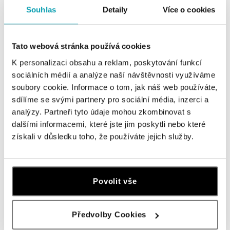
Prsten s opálem a diamanty
Náhrdelník s diamanty a opálem
Souhlas
Detaily
Více o cookies
Glorious Gem
Heart of Starlight
od 78 466 Kč
od 156 175 Kč
Tato webová stránka používá cookies
K personalizaci obsahu a reklam, poskytování funkcí
sociálních médií a analýze naší návštěvnosti využíváme
soubory cookie. Informace o tom, jak náš web používáte,
sdílíme se svými partnery pro sociální média, inzerci a
analýzy. Partneři tyto údaje mohou zkombinovat s
dalšími informacemi, které jste jim poskytli nebo které
získali v důsledku toho, že používáte jejich služby.
Povolit vše
Předvolby Cookies