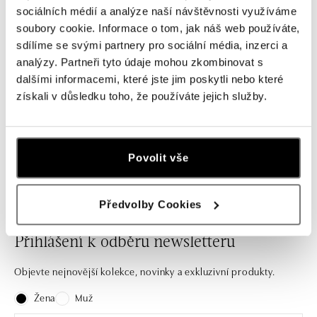
ALO
ALO
sociálních médií a analýze naší návštěvnosti využíváme
soubory cookie. Informace o tom, jak náš web používáte,
Náhrdelník se zeleným diamantem
Náramek se zeleným diamantem
Essential Drop
Essential Shine
sdílíme se svými partnery pro sociální média, inzerci a
analýzy. Partneři tyto údaje mohou zkombinovat s
od 13 746 Kč
od 14 302 Kč
dalšími informacemi, které jste jim poskytli nebo které
získali v důsledku toho, že používáte jejich služby.
Některé chvíle jsou jen jednou za život.
Povolit vše
Předvolby Cookies
Přihlášení k odběru newsletteru
Objevte nejnovější kolekce, novinky a exkluzivní produkty.
Žena
Muž