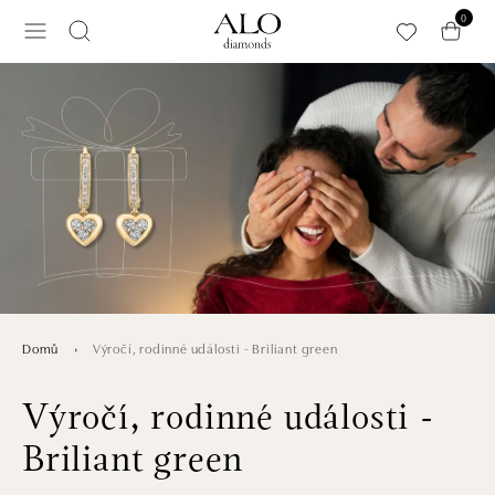
Přeskočit na hlavní obsah
0
Výročí, rodinné události - Briliant green
Domů
Výročí, rodinné události -
Briliant green