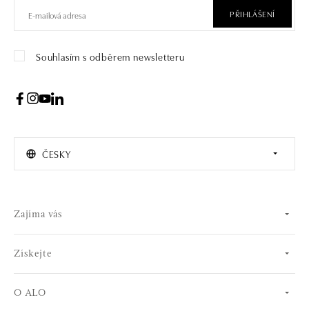
PŘIHLÁŠENÍ
Souhlasím s odběrem newsletteru
ČESKY
Zajíma vás
Získejte
O ALO