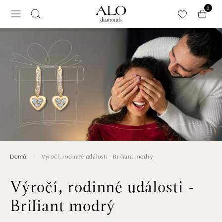
Přeskočit na hlavní obsah
0
Výročí, rodinné události - Briliant modrý
Domů
Výročí, rodinné události -
Briliant modrý