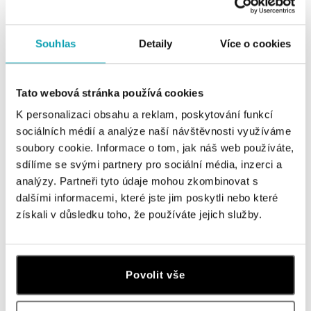
ALO
ALO
Náušnice s modrým diamantem a
Náramek s modrým diamantem
bílými diamanty Bloom Spark
Starlit Symphony
Souhlas
Detaily
Více o cookies
od 257 161 Kč
od 14 750 Kč
Tato webová stránka používá cookies
K personalizaci obsahu a reklam, poskytování funkcí
sociálních médií a analýze naší návštěvnosti využíváme
soubory cookie. Informace o tom, jak náš web používáte,
sdílíme se svými partnery pro sociální média, inzerci a
analýzy. Partneři tyto údaje mohou zkombinovat s
dalšími informacemi, které jste jim poskytli nebo které
získali v důsledku toho, že používáte jejich služby.
ALO
ALO
Náhrdelník s bílými a modrými
Náhrdelník s modrým diamantem a
Povolit vše
diamanty Dream Sparkle
bílými diamanty Sparkling Circuit
od 432 095 Kč
od 348 526 Kč