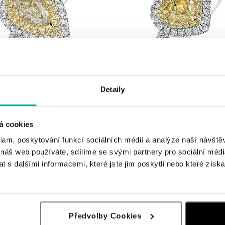
Detaily
ALO
utými a bílými diamanty Sun Drop
Prsten s bílými a žlutými diamanty S
á cookies
Kč
od 485 167 Kč
klam, poskytování funkcí sociálních médií a analýze naší návšt
 náš web používáte, sdílíme se svými partnery pro sociální média
 s dalšími informacemi, které jste jim poskytli nebo které získa
Předvolby Cookies