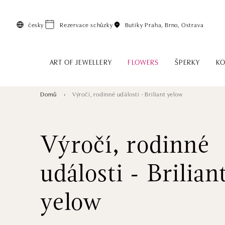
Přeskočit na hlavní obsah
česky
Rezervace schůzky
Butiky
Praha, Brno, Ostrava
ART OF JEWELLERY
FLOWERS
ŠPERKY
KO
Domů
Výročí, rodinné události - Briliant yelow
Výročí, rodinné
události - Brilian
yelow