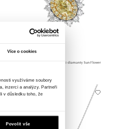
Více o cookies
ALO
un Love
Prsten s bílými a žlutými diamanty Sun Flower
od 341 734 Kč
ěvnosti využíváme soubory
, inzerci a analýzy. Partneři
li v důsledku toho, že
Povolit vše