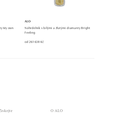
ALO
nty My own
Náhrdelník s bílými a žlutými diamanty Bright
Feeling
od 261 638 Kč
Získejte
O ALO