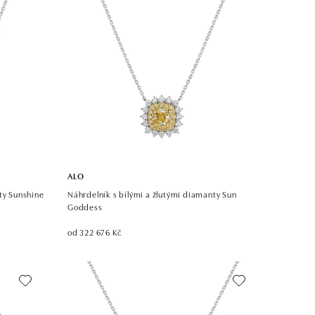
ALO
ty Sunshine
Náhrdelník s bílými a žlutými diamanty Sun
Goddess
od 322 676 Kč