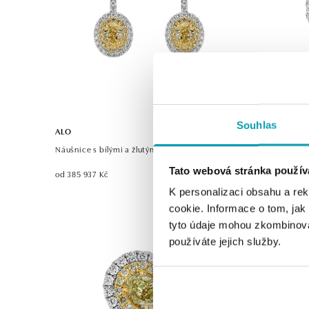
Souhlas
ALO
ALO
Náušnice s bílými a žlutými diamanty Glossy Sun
Prsten s žl
Tato webová stránka použív
od 385 937 Kč
od 518 379 
K personalizaci obsahu a re
cookie. Informace o tom, jak
tyto údaje mohou zkombinovat
používáte jejich služby.