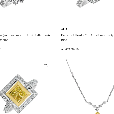
ALO
žlutým diamantem a bílými diamanty
Prsten s bílými a žlutými diamanty S
nshine
Rise
Kč
od 419 182 Kč