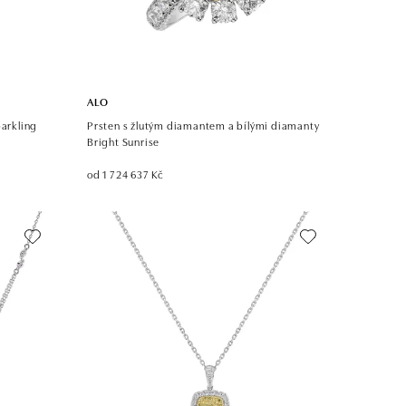
ALO
parkling
Prsten s žlutým diamantem a bílými diamanty
Bright Sunrise
od 1 724 637 Kč