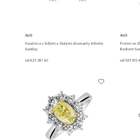
ALO
ALO
Náušnice s bílými a žlutými diamanty Infinite
Prsten se 
Sunday
Radiant Su
od 621 387 Kč
od 501 013 