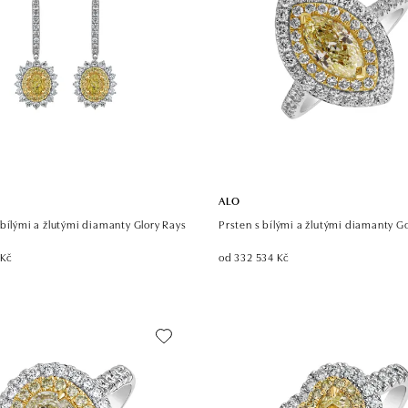
ALO
bílými a žlutými diamanty Glory Rays
Prsten s bílými a žlutými diamanty G
 Kč
od 332 534 Kč