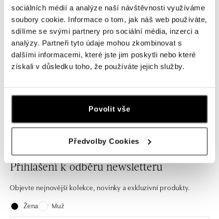
ALO
ALO
sociálních médií a analýze naší návštěvnosti využíváme
soubory cookie. Informace o tom, jak náš web používáte,
Prsten s chalcedonem a diamanty
Prsten s chalcedonem a diamanty
Posh Witchery
Sunny Delight
sdílíme se svými partnery pro sociální média, inzerci a
analýzy. Partneři tyto údaje mohou zkombinovat s
od 98 605 Kč
od 84 664 Kč
dalšími informacemi, které jste jim poskytli nebo které
získali v důsledku toho, že používáte jejich služby.
Některé chvíle jsou jen jednou za život.
Povolit vše
Předvolby Cookies
Přihlášení k odběru newsletteru
Objevte nejnovější kolekce, novinky a exkluzivní produkty.
Žena
Muž