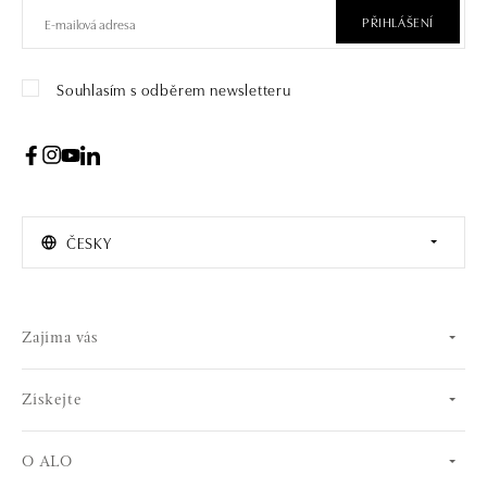
PŘIHLÁŠENÍ
Souhlasím s odběrem newsletteru
ČESKY
Zajíma vás
Získejte
O ALO