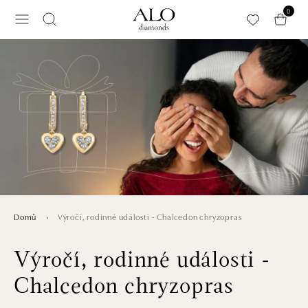
Přeskočit na hlavní obsah
0
Výročí, rodinné události - Chalcedon chryzopras
Domů
Výročí, rodinné události -
Chalcedon chryzopras