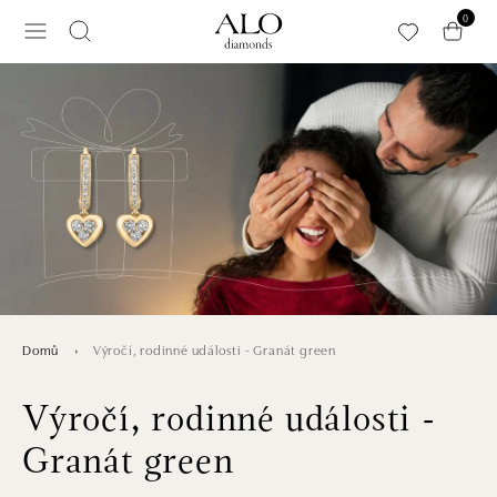
Přeskočit na hlavní obsah
0
Výročí, rodinné události - Granát green
Domů
Výročí, rodinné události -
Granát green