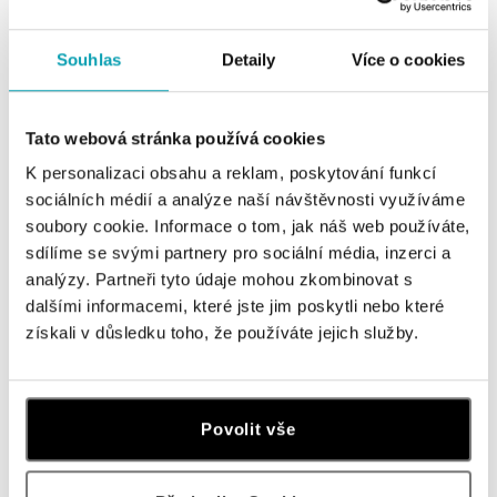
ALO
ALO
Prsten s diamanty a granátem
Náhrdelník s granátem Mystic
Souhlas
Detaily
Více o cookies
Elliptical perfection
Abyss
od 27 999 Kč
od 16 347 Kč
Tato webová stránka používá cookies
K personalizaci obsahu a reklam, poskytování funkcí
sociálních médií a analýze naší návštěvnosti využíváme
soubory cookie. Informace o tom, jak náš web používáte,
sdílíme se svými partnery pro sociální média, inzerci a
analýzy. Partneři tyto údaje mohou zkombinovat s
dalšími informacemi, které jste jim poskytli nebo které
získali v důsledku toho, že používáte jejich služby.
ALO
Náušnice s granátem Mystic Abyss
Povolit vše
od 27 963 Kč