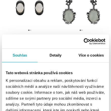
ALO
ALO
Náušnice s měsíčním kamenem a
Náušnice s měsíčním kamenem a
diamanty Black and White Alchemy
diamanty Night Romance
Souhlas
Detaily
Více o cookies
od 134 644 Kč
od 154 841 Kč
Tato webová stránka používá cookies
K personalizaci obsahu a reklam, poskytování funkcí
sociálních médií a analýze naší návštěvnosti využíváme
soubory cookie. Informace o tom, jak náš web používáte,
sdílíme se svými partnery pro sociální média, inzerci a
analýzy. Partneři tyto údaje mohou zkombinovat s
dalšími informacemi, které jste jim poskytli nebo které