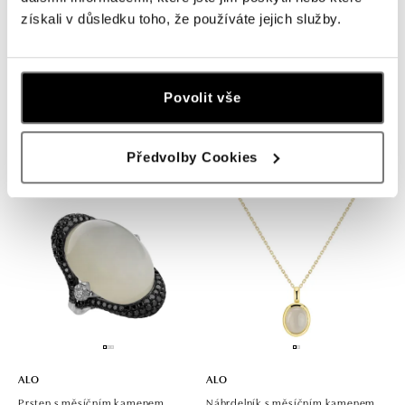
získali v důsledku toho, že používáte jejich služby.
ALO
ALO
Prsten s měsíčním kamenem,
Prsten s měsíčním kamenem a
černými a bílými diamanty Eye
diamanty Delois
Povolit vše
Ocean
od 542 242 Kč
od 312 376 Kč
Předvolby Cookies
ALO
ALO
Prsten s měsíčním kamenem,
Náhrdelník s měsíčním kamenem