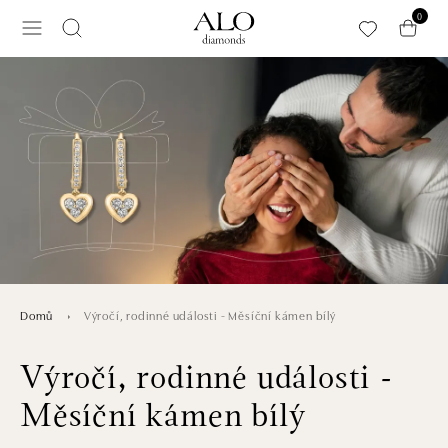
Přeskočit na hlavní obsah
0
Výročí, rodinné události - Měsíční kámen bílý
Domů
Výročí, rodinné události -
Měsíční kámen bílý