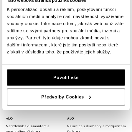
Tato webová stránka používá cookies
K personalizaci obsahu a reklam, poskytování funkcí
ALO
ALO
sociálních médií a analýze naší návštěvnosti využíváme
soubory cookie. Informace o tom, jak náš web používáte,
Náhrdelník s morganitem Essential
Prsten s diamanty a morganitem
Drop
The Duchess
sdílíme se svými partnery pro sociální média, inzerci a
analýzy. Partneři tyto údaje mohou zkombinovat s
od 30 286 Kč
od 64 408 Kč
dalšími informacemi, které jste jim poskytli nebo které
získali v důsledku toho, že používáte jejich služby.
Povolit vše
Předvolby Cookies
ALO
ALO
Náhrdelník s diamantem a
Náušnice s diamanty a morganitem
morganitem Galatea
Galatea