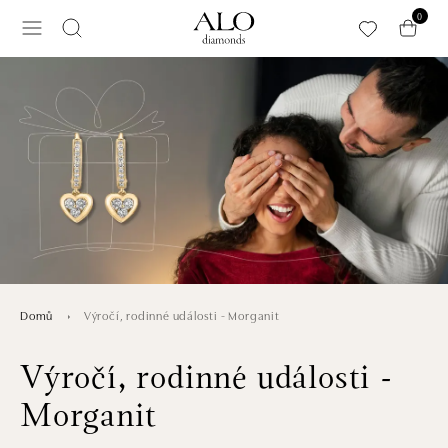
Přeskočit na hlavní obsah
0
Výročí, rodinné události - Morganit
Domů
Výročí, rodinné události -
Morganit