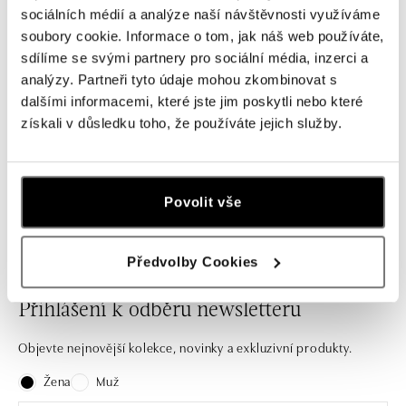
ALO
ALO
sociálních médií a analýze naší návštěvnosti využíváme
soubory cookie. Informace o tom, jak náš web používáte,
Prsten se zirkonem a diamanty
Prsten se zirkonem, diamanty a
Midnight Ocean
safíry Blue Gentility
sdílíme se svými partnery pro sociální média, inzerci a
analýzy. Partneři tyto údaje mohou zkombinovat s
od 281 746 Kč
od 587 289 Kč
dalšími informacemi, které jste jim poskytli nebo které
získali v důsledku toho, že používáte jejich služby.
Některé chvíle jsou jen jednou za život.
Povolit vše
Předvolby Cookies
Přihlášení k odběru newsletteru
Objevte nejnovější kolekce, novinky a exkluzivní produkty.
Žena
Muž