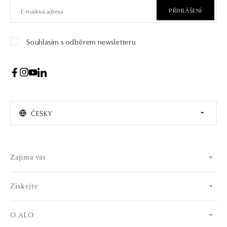
PŘIHLÁŠENÍ
Souhlasím s odběrem newsletteru
ČESKY
Zajíma vás
Získejte
O ALO