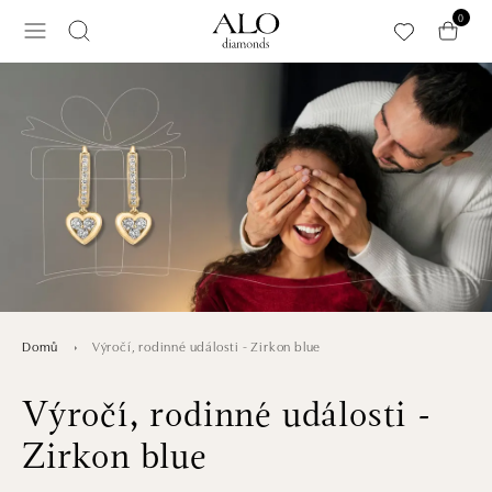
Přeskočit na hlavní obsah
0
Výročí, rodinné události - Zirkon blue
Domů
Výročí, rodinné události -
Zirkon blue