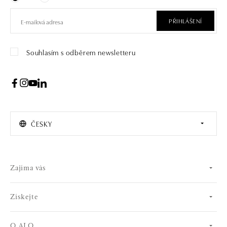
PŘIHLÁŠENÍ
Souhlasím s odběrem newsletteru
ČESKY
Zajíma vás
Získejte
O ALO