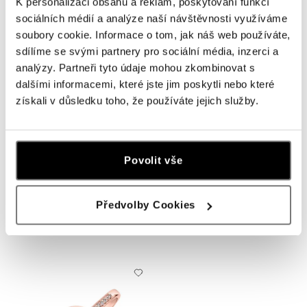
K personalizaci obsahu a reklam, poskytování funkcí
sociálních médií a analýze naší návštěvnosti využíváme
soubory cookie. Informace o tom, jak náš web používáte,
sdílíme se svými partnery pro sociální média, inzerci a
analýzy. Partneři tyto údaje mohou zkombinovat s
dalšími informacemi, které jste jim poskytli nebo které
získali v důsledku toho, že používáte jejich služby.
Povolit vše
ALO
ALO
Prsten s safírem a diamanty
Prsten se safírem Mystic Abyss
Předvolby Cookies
Madison
od 18 356 Kč
od 27 152 Kč