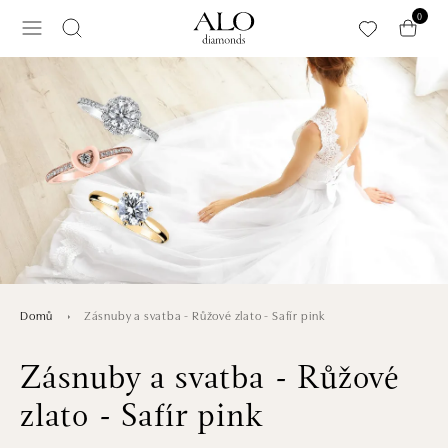
Přeskočit na hlavní obsah
0
Zásnuby a svatba - Růžové zlato - Safír pink
Domů
Zásnuby a svatba - Růžové
zlato - Safír pink