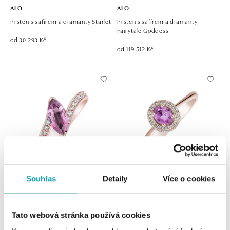
ALO
ALO
Prsten s safírem a diamanty Starlet
Prsten s safírem a diamanty
Fairytale Goddess
od 30 293 Kč
od 119 512 Kč
Souhlas
Detaily
Více o cookies
ALO
ALO
Prsten s safírem a diamanty Bright
Prsten s safírem a diamanty
Joy
Bridgette
Tato webová stránka používá cookies
od 74 754 Kč
od 42 045 Kč