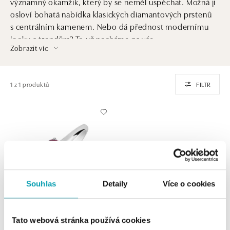
významný okamžik, který by se neměl uspěchat. Možná ji
osloví bohatá nabídka klasických diamantových prstenů
s centrálním kamenem. Nebo dá přednost modernímu
looku a trendům? To už necháme na vás.
Zobrazit víc
1 z 1 produktů
FILTR
Souhlas
Detaily
Více o cookies
ALO
Tato webová stránka používá cookies