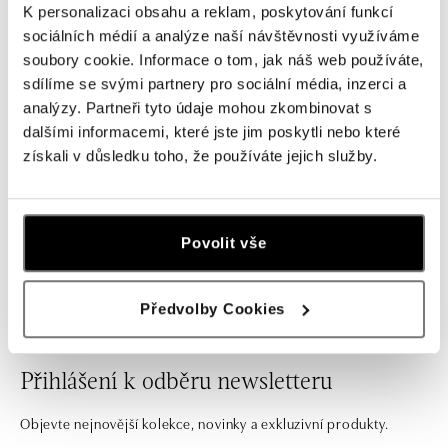
Prsten se safírem Mystic Abyss
K personalizaci obsahu a reklam, poskytování funkcí
sociálních médií a analýze naší návštěvnosti využíváme
od 17 049 Kč
soubory cookie. Informace o tom, jak náš web používáte,
sdílíme se svými partnery pro sociální média, inzerci a
analýzy. Partneři tyto údaje mohou zkombinovat s
dalšími informacemi, které jste jim poskytli nebo které
získali v důsledku toho, že používáte jejich služby.
Výběr zásnubního prstenu pro ženu vašeho srdce je
významný okamžik, který by se neměl uspěchat. Možná ji
osloví bohatá nabídka klasických diamantových prstenů
s centrálním kamenem. Nebo dá přednost modernímu
Povolit vše
looku a trendům? To už necháme na vás.
Předvolby Cookies
Přihlášení k odběru newsletteru
Objevte nejnovější kolekce, novinky a exkluzivní produkty.