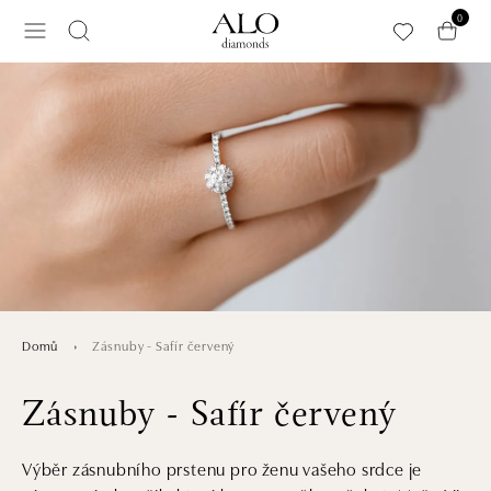
Přeskočit na hlavní obsah
0
Zásnuby - Safír červený
Domů
Zásnuby - Safír červený
Výběr zásnubního prstenu pro ženu vašeho srdce je