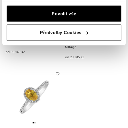
Povolit vše
Předvolby Cookies
ALO
ALO
Prsten se safírem Aurellia
Prsten s diamanty a safírem Mystic
Mirage
od 59 145 Kč
od 23 815 Kč