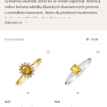
významný okamžik, který by se neměl uspěchat. Možná ji
osloví bohatá nabídka klasických diamantových prstenů
s centrálním kamenem. Nebo dá přednost modernímu
looku a trendům? To už necháme na vás.
Zobrazit víc
9 z 9 produktů
FILTR
ALO
ALO