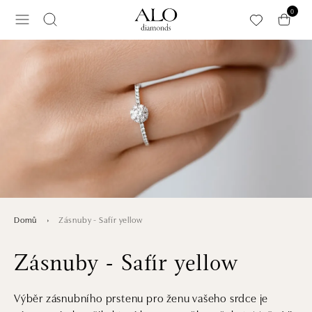
Přeskočit na hlavní obsah
0
Zásnuby - Safír yellow
Domů
Zásnuby - Safír yellow
Výběr zásnubního prstenu pro ženu vašeho srdce je