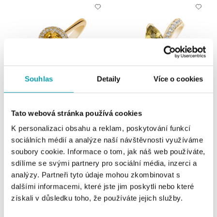
Souhlas
Detaily
Více o cookies
ALO
ALO
Tato webová stránka používá cookies
Prsten se safírem a diamanty
Prsten s safírem a diamanty Bright
Bridgette
Joy
K personalizaci obsahu a reklam, poskytování funkcí
sociálních médií a analýze naší návštěvnosti využíváme
od 41 121 Kč
od 93 557 Kč
soubory cookie. Informace o tom, jak náš web používáte,
sdílíme se svými partnery pro sociální média, inzerci a
analýzy. Partneři tyto údaje mohou zkombinovat s
dalšími informacemi, které jste jim poskytli nebo které
získali v důsledku toho, že používáte jejich služby.