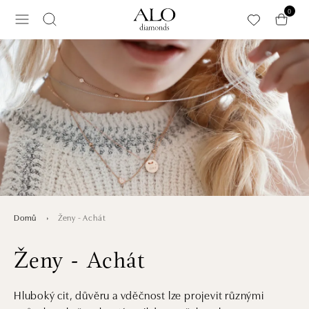
Přeskočit na hlavní obsah
0
Ženy - Achát
Domů
Ženy - Achát
Hluboký cit, důvěru a vděčnost lze projevit různými