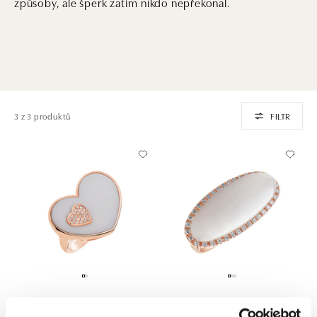
způsoby, ale šperk zatím nikdo nepřekonal.
3 z 3 produktů
FILTR
ALO
ALO