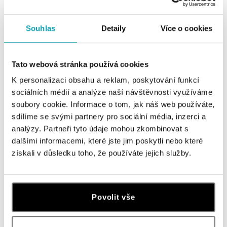
Prsten s achátem a diamanty
Prsten s achátem a diamanty Night
Lovers Together
Passion
Souhlas
Detaily
Více o cookies
od 89 893 Kč
od 106 284 Kč
Tato webová stránka používá cookies
K personalizaci obsahu a reklam, poskytování funkcí
sociálních médií a analýze naší návštěvnosti využíváme
soubory cookie. Informace o tom, jak náš web používáte,
sdílíme se svými partnery pro sociální média, inzerci a
analýzy. Partneři tyto údaje mohou zkombinovat s
dalšími informacemi, které jste jim poskytli nebo které
získali v důsledku toho, že používáte jejich služby.
ALO
Náušnice a achátem s diamanty
Fairy Land
Povolit vše
od 59 093 Kč