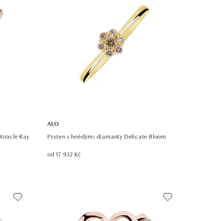
ALO
Miracle Ray
Prsten s hnědými diamanty Delicate Bloom
od 17 932 Kč