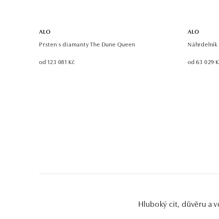
ALO
ALO
Prsten s diamanty The Dune Queen
Náhrdelník 
od 123 081 Kč
od 63 029 
Hluboký cit, důvěru a v