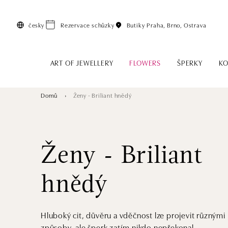
Přeskočit na hlavní obsah
česky
Rezervace schůzky
Butiky
Praha, Brno, Ostrava
ART OF JEWELLERY
FLOWERS
ŠPERKY
KO
Domů
Ženy - Briliant hnědý
Ženy - Briliant
hnědý
Hluboký cit, důvěru a vděčnost lze projevit různými
způsoby, ale šperk zatím nikdo nepřekonal.