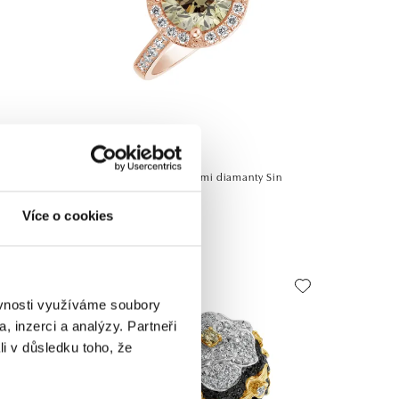
ALO
aress
Prsten s bílými a hnědými diamanty Sin
Signature
Více o cookies
od 297 285 Kč
ěvnosti využíváme soubory
, inzerci a analýzy. Partneři
li v důsledku toho, že