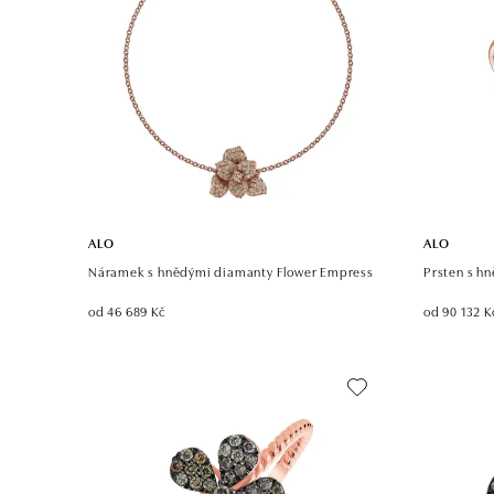
ALO
ALO
Náramek s hnědými diamanty Flower Empress
Prsten s h
od 46 689 Kč
od 90 132 K