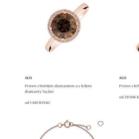
ALO
ALO
Prsten s hnědým diamantem a s bílými
Prsten s bí
diamanty Tucker
od 39 094 
od 1 681 839 Kč