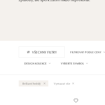
VŠECHNY FILTRY
FILTROVAT PODLE CENY
DESIGN KOLEKCE
VYBERTE SYMBOL
Briliant hnědý
Vymazat vše