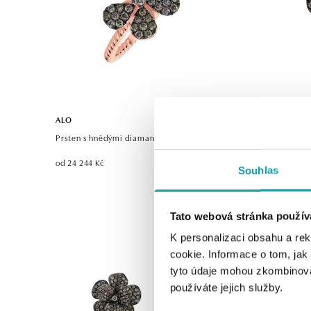
ALO
ALO
Prsten s hnědými diamanty Sun Daisy
Prsten s h
od 24 244 Kč
od 29 101 K
Souhlas
Tato webová stránka použív
K personalizaci obsahu a re
cookie. Informace o tom, jak
tyto údaje mohou zkombinovat
používáte jejich služby.