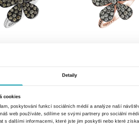
ALO
nědými diamanty Flower Caress
Prsten s hnědými diamanty Flower C
č
od 30 922 Kč
Detaily
á cookies
klam, poskytování funkcí sociálních médií a analýze naší návšt
 náš web používáte, sdílíme se svými partnery pro sociální média
 s dalšími informacemi, které jste jim poskytli nebo které získa