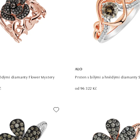
ALO
nědými diamanty Flower Mystery
Prsten s bílými a hnědými diamanty 
č
od 96 322 Kč