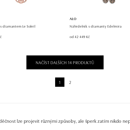
ALO
s diamantem Le Soleil
Náhrdelník s diamanty Edelmira
Kč
od 42 449 Kč
NAČÍST DALŠÍCH 14 PRODUKTŮ
1
2
děčnost lze projevit různými způsoby, ale šperk zatím nikdo ne