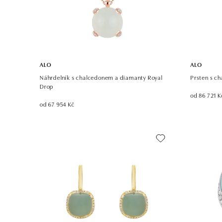
ALO
ALO
Náhrdelník s chalcedonem a diamanty Royal
Prsten s c
Drop
od 86 721 K
od 67 954 Kč