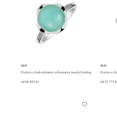
ALO
ALO
Prsten s chalcedonem a diamanty Lovely Feeling
Prsten s c
od 66 953 Kč
od 57 773 