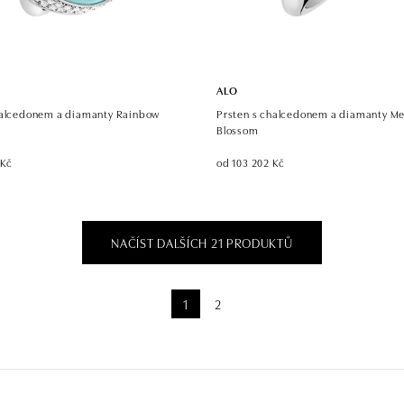
ALO
halcedonem a diamanty Rainbow
Prsten s chalcedonem a diamanty Me
Blossom
 Kč
od 103 202 Kč
NAČÍST DALŠÍCH 21 PRODUKTŮ
1
2