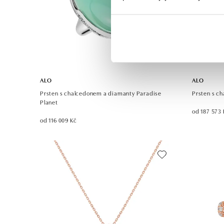
ALO
ALO
Prsten s chalcedonem a diamanty Paradise
Prsten s c
Planet
od 187 573 
od 116 009 Kč