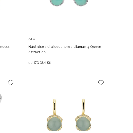
ALO
incess
Náušnice s chalcedonem a diamanty Queen
Attraction
od 173 384 Kč