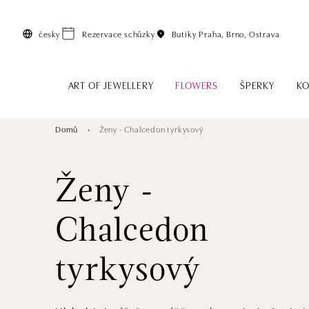
Přeskočit na hlavní obsah
česky
Rezervace schůzky
Butiky
Praha, Brno, Ostrava
ART OF JEWELLERY
FLOWERS
ŠPERKY
KO
Domů
Ženy - Chalcedon tyrkysový
Ženy -
Chalcedon
tyrkysový