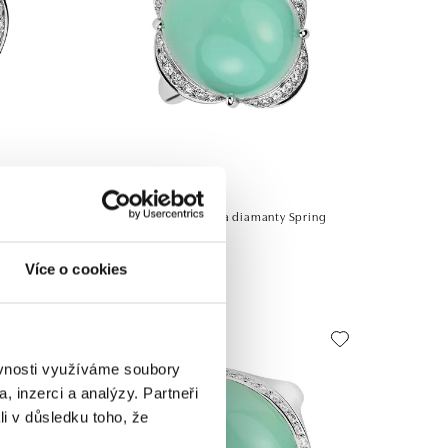
ALO
ominant
Prsten s chalcedonem a diamanty Spring
Romance
Více o cookies
od 133 125 Kč
ěvnosti využíváme soubory
, inzerci a analýzy. Partneři
li v důsledku toho, že