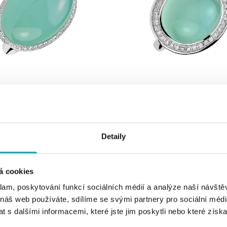
ALO
halcedonem a diamanty Soft Bloom
Prsten s chalcedonem a diamanty D
Space
Kč
Detaily
od 118 772 Kč
á cookies
klam, poskytování funkcí sociálních médií a analýze naší návšt
 náš web používáte, sdílíme se svými partnery pro sociální média
 s dalšími informacemi, které jste jim poskytli nebo které získa