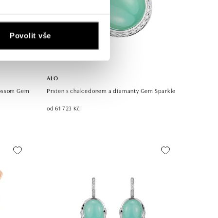
Povolit vše
ALO
lossom Gem
Prsten s chalcedonem a diamanty Gem Sparkle
od 61 723 Kč