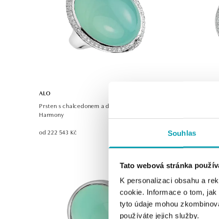
ALO
ALO
Prsten s chalcedonem a diamanty Floral
Prsten s c
Harmony
od 238 105 
od 222 543 Kč
Souhlas
Tato webová stránka použív
K personalizaci obsahu a re
cookie. Informace o tom, jak
tyto údaje mohou zkombinovat
používáte jejich služby.