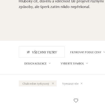
Hluboký cit, důvěru a vděčnost lze projevit různými
způsoby, ale šperk zatím nikdo nepřekonal.
VŠECHNY FILTRY
FILTROVAT PODLE CENY
DESIGN KOLEKCE
VYBERTE SYMBOL
Chalcedon tyrkysový
Vymazat vše