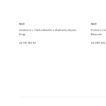
ALO
ALO
Náušnice s chalcedonem a diamanty Mystic
Prsten s c
Drop
Blossom
od 110 382 Kč
od 289 226