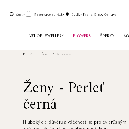
Přeskočit na hlavní obsah
česky
Rezervace schůzky
Butiky
Praha, Brno, Ostrava
ART OF JEWELLERY
FLOWERS
ŠPERKY
KO
Domů
Ženy - Perleť černá
Ženy - Perleť
černá
Hluboký cit, důvěru a vděčnost lze projevit různými
způsoby, ale šperk zatím nikdo nepřekonal.