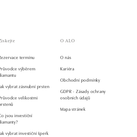
Získejte
O ALO
Rezervace termínu
O nás
Průvodce výběrem
Kariéra
diamantu
Obchodní podmínky
Jak vybrat zásnubní prsten
GDPR - Zásady ochrany
Průvodce velikostmi
osobních údajů
prstenů
Mapa stránek
Co jsou investiční
diamanty?
Jak vybrat investiční šperk