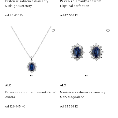
Prsten se safírem a diamanty
Prsten s diamanty a safírem
Midnight Serenity
Elliptical perfection
od 48 438 Kč
od 47 565 Kč
ALO
ALO
Přívěs se safírem a diamanty Royal
Náušnice s safírem a diamanty
Aurora
Mary Magdalene
od 126 445 Kč
od 85 764 Kč