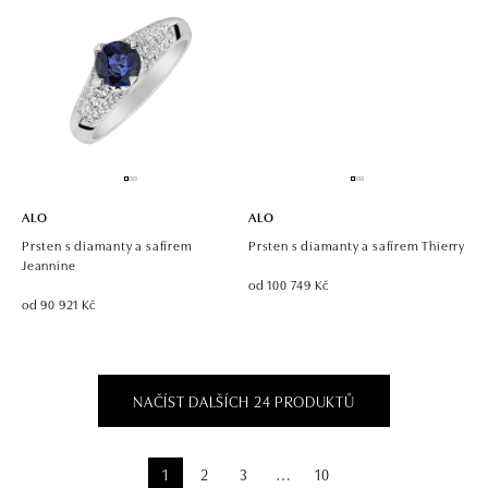
ALO
ALO
Prsten s diamanty a safírem
Prsten s diamanty a safírem Thierry
Jeannine
od 100 749 Kč
od 90 921 Kč
NAČÍST DALŠÍCH 24 PRODUKTŮ
1
2
3
10
⋯