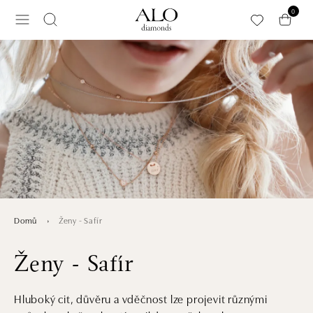
Přeskočit na hlavní obsah
0
Ženy - Safír
Domů
Ženy - Safír
Hluboký cit, důvěru a vděčnost lze projevit různými