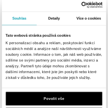
Souhlas
Detaily
Více o cookies
Tato webová stránka používá cookies
K personalizaci obsahu a reklam, poskytování funkcí
sociálních médií a analýze naší návštěvnosti využíváme
soubory cookie. Informace o tom, jak náš web používáte,
sdílíme se svými partnery pro sociální média, inzerci a
ALO
ALO
analýzy. Partneři tyto údaje mohou zkombinovat s
Prsten s safírem a diamanty
Prsten se safírem a diamanty
dalšími informacemi, které jste jim poskytli nebo které
Perrette
Sapphire Sin
získali v důsledku toho, že používáte jejich služby.
od 73 152 Kč
od 146 528 Kč
Povolit vše