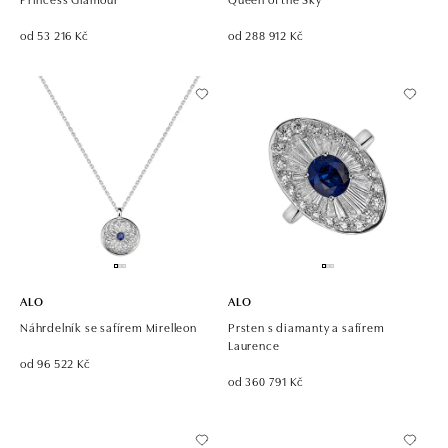
od 53 216 Kč
od 288 912 Kč
ALO
ALO
Náhrdelník se safírem Mirelleon
Prsten s diamanty a safírem
Laurence
od 96 522 Kč
od 360 791 Kč