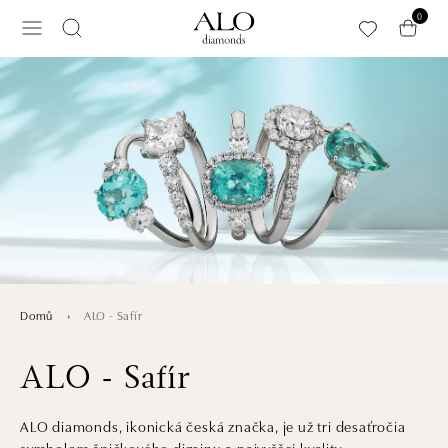
Přeskočit na hlavní obsah
0
ALO - Safír
Domů
ALO - Safír
ALO diamonds, ikonická česká značka, je už tri desaťročia
symbolom špičkového dizajnu a najvyššej kvality