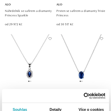
ALO
ALO
Náhrdelník se safírem a diamanty
Prsten se safírem a diamanty Trixie
Princess Sparkle
Princess
od 29 972 Kč
od 30 517 Kč
ALO
ALO
Náhrdelník se safírem a diamanty
Náhrdelník se safírem Mystic Abyss
Princess Essence
od 31 375 Kč
Souhlas
Detaily
Více o cookies
od 31 356 Kč