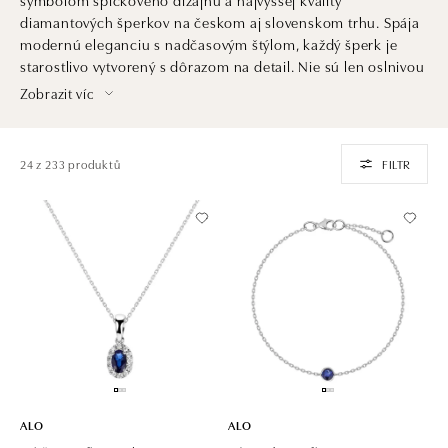
diamantových šperkov na českom aj slovenskom trhu. Spája
modernú eleganciu s nadčasovým štýlom, každý šperk je
starostlivo vytvorený s dôrazom na detail. Nie sú len oslnivou
ozdobou. Sú aj investíciou do krásy, ktorá pretrvá generácie
Zobrazit víc
a dedičstvom, ktoré ocenia praví znalci šperkárskeho umenia
a luxusu.
24 z 233 produktů
FILTR
ALO
ALO