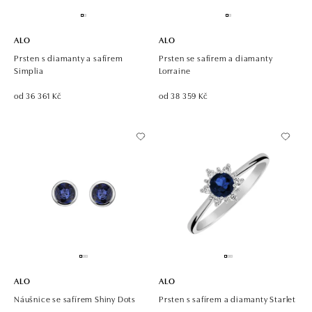
ALO
ALO
Prsten s diamanty a safírem
Prsten se safírem a diamanty
Simplia
Lorraine
od 36 361 Kč
od 38 359 Kč
ALO
ALO
Náušnice se safírem Shiny Dots
Prsten s safírem a diamanty Starlet