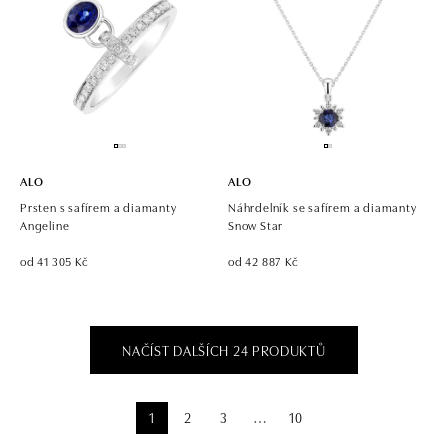
ALO
ALO
Prsten s safírem a diamanty
Náhrdelník se safírem a diamanty
Angeline
Snow Star
od 41 305 Kč
od 42 887 Kč
NAČÍST DALŠÍCH 24 PRODUKTŮ
1
2
3
10
⋯