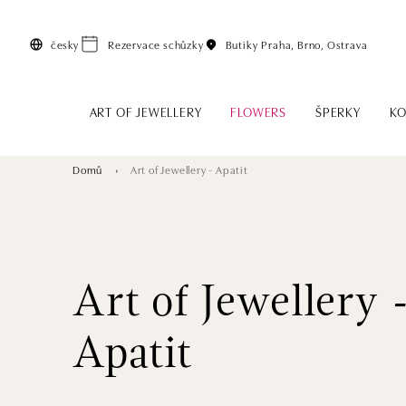
Přeskočit na hlavní obsah
česky
Rezervace schůzky
Butiky
Praha, Brno, Ostrava
ART OF JEWELLERY
FLOWERS
ŠPERKY
KO
Domů
Art of Jewellery - Apatit
Art of Jewellery 
Apatit