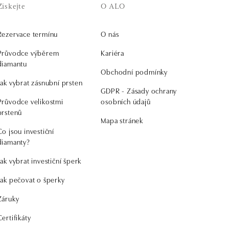
Získejte
O ALO
Rezervace termínu
O nás
Průvodce výběrem
Kariéra
diamantu
Obchodní podmínky
Jak vybrat zásnubní prsten
GDPR - Zásady ochrany
Průvodce velikostmi
osobních údajů
prstenů
Mapa stránek
Co jsou investiční
diamanty?
Jak vybrat investiční šperk
Jak pečovat o šperky
Záruky
Certifikáty