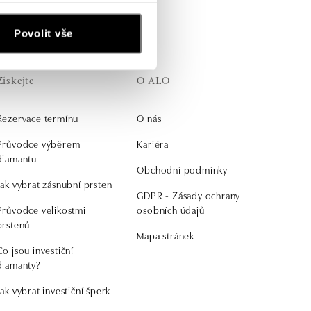
Povolit vše
Získejte
O ALO
Rezervace termínu
O nás
Průvodce výběrem
Kariéra
diamantu
Obchodní podmínky
Jak vybrat zásnubní prsten
GDPR - Zásady ochrany
Průvodce velikostmi
osobních údajů
prstenů
Mapa stránek
Co jsou investiční
diamanty?
Jak vybrat investiční šperk