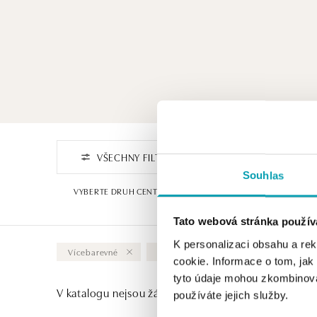
VŠECHNY FILTRY
FILTROVAT PODLE CENY
Souhlas
VYBERTE DRUH CENTRÁLNÍHO KAMENE
DESIGN
1
Tato webová stránka použív
K personalizaci obsahu a re
Vícebarevné
Apatit
Vymazat vše
cookie. Informace o tom, jak
tyto údaje mohou zkombinovat
V katalogu nejsou žádné produkty.
používáte jejich služby.