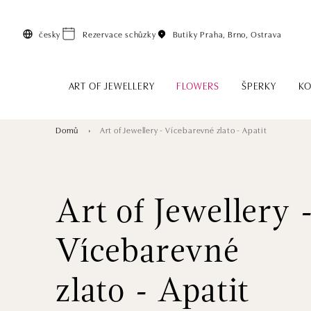
Přeskočit na hlavní obsah
česky
Rezervace schůzky
Butiky
Praha, Brno, Ostrava
ART OF JEWELLERY
FLOWERS
ŠPERKY
KO
Domů
Art of Jewellery - Vícebarevné zlato - Apatit
Art of Jewellery 
Vícebarevné
zlato - Apatit