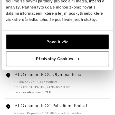
sdílíme se svými partnery pro sociální média, inzerci a
ALO diamonds OC Forum Nová Karolina,
analýzy. Partneři tyto údaje mohou zkombinovat s
Ostrava
dalšími informacemi, které jste jim poskytli nebo které
Jantarová 3344/4, 702 00 Ostrava-Moravská Ostrava
získali v důsledku toho, že používáte jejich služby.
tel.: +420 603 166 013, +420 603 565 187
dnes otevřeno do 21:00
Povolit vše
ALO diamonds OC Nový Smíchov, Praha 5
Plzeňská 8, 150 00 Praha 5 - Smíchov
tel.: +420 603 192 388, +420 733 546 889
Předvolby Cookies
dnes otevřeno do 21:00
ALO diamonds OC Olympia, Brno
U Dálnice 777, 664 42 Modřice
tel.: +420 733 397 316, +420 605 231 821
dnes otevřeno do 21:00
ALO diamonds OC Palladium, Praha 1
Náměstí Republiky 1, 110 00 Praha 1 - Nové Město