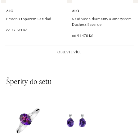
ALO diamonds Hilton, Košice
Hlavná 123/1, 040 01 Košice
ALO
ALO
tel.: +421 911 854 322, +421 917 869 485
Prsten s topazem Caridad
Náušnice s diamanty a ametystem
otevřeno v Pondělí od 09:00
Duchess Essence
od 77 513 Kč
od 91 476 Kč
ALO diamonds OC Aupark, Bratislava
Einsteinova 18, 851 01 Bratislava
OBJEVTE VÍCE
tel.: +421 917 090 891
dnes otevřeno do 21:00
ALO diamonds OC Avion, Bratislava
Šperky do setu
Ivanská cesta 16, 821 04 Bratislava
tel.: +421 917 090 924, +421 915 344 725
dnes otevřeno do 21:00
ALO diamonds OC Eurovea, Bratislava
Pribinova 8, 811 09 Bratislava
tel.: +421 917 090 700, +421 918 777 670
dnes otevřeno do 21:00