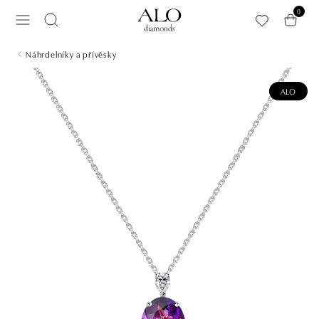
Přeskočit na hlavní obsah
0
Náhrdelníky a přívěsky
ALO