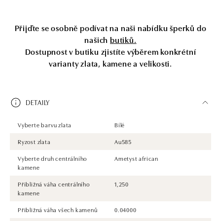
Přijďte se osobně podívat na naši nabídku šperků do
našich
butiků.
Dostupnost v butiku zjistíte výběrem konkrétní
varianty zlata, kamene a velikosti.
DETAILY
Vyberte barvu zlata
Bílé
Ryzost zlata
Au585
Vyberte druh centrálního
Ametyst african
kamene
Přibližná váha centrálního
1,250
kamene
Přibližná váha všech kamenů
0.04000