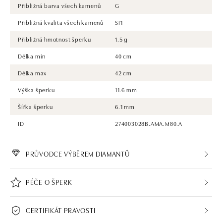
Přibližná barva všech kamenů
G
Přibližná kvalita všech kamenů
SI1
Přibližná hmotnost šperku
1.5 g
Délka min
40 cm
Délka max
42 cm
Výška šperku
11.6 mm
Šířka šperku
6.1 mm
ID
274003028B.AMA.M80.A
PRŮVODCE VÝBĚREM DIAMANTŮ
PÉČE O ŠPERK
CERTIFIKÁT PRAVOSTI