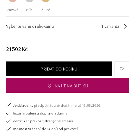
Růžové
Bílé
Žluté
Vyberte váhu drahokamu
1 varianta
21 502 Kč
PŘIDAT DO KOŠÍKU
NAJÍT NA BUTIKU
Je skladem,
předpokládané dodání je už 18.08.2026.
luxusní balení a doprava zdarma
certifikát pravosti drahých kamenů
možnost vrácení do 14 dnů od převzetí