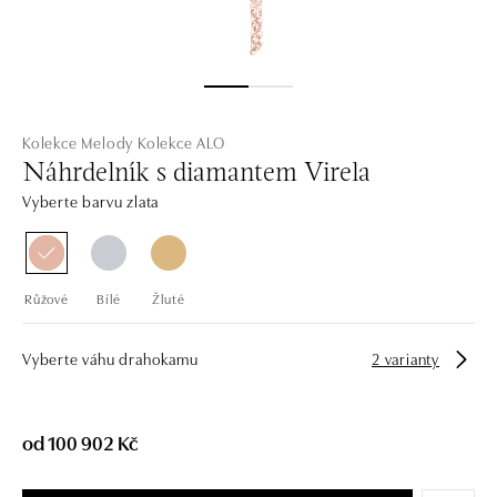
Kolekce Melody
Kolekce ALO
Náhrdelník s diamantem Virela
Vyberte barvu zlata
Růžové
Bílé
Žluté
Vyberte váhu drahokamu
2 varianty
od 100 902 Kč