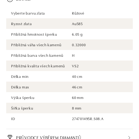
Vyberte barvu zlata
Růžové
Ryzost zlata
Au585
Přibližná hmotnost šperku
6.05 g
Přibližná váha všech kamenů
0.32000
Přibližná barva všech kamenů
H
Přibližná kvalita všech kamenů
VS2
Délka min
40 cm
Délka max
46 cm
Výška šperku
60 mm
Šířka šperku
8 mm
ID
274701495R.S08.A
PRŮVODCE VÝBĚREM DIAMANTŮ