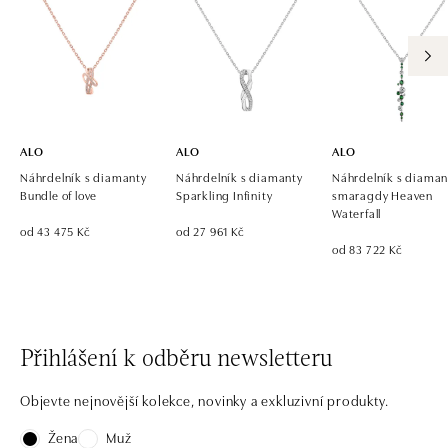
zítra otevřeno od 09:00
ALO diamonds OC Eurovea, Bratislava
Pribinova 8, 811 09 Bratislava
tel.: +421 917 090 700, +421 918 777 670
zítra otevřeno od 10:00
ALO
ALO
ALO
Náhrdelník s diamanty
Náhrdelník s diamanty
Náhrdelník s diaman
Bundle of love
Sparkling Infinity
smaragdy Heaven
Waterfall
od 43 475 Kč
od 27 961 Kč
od 83 722 Kč
Přihlášení k odběru newsletteru
Objevte nejnovější kolekce, novinky a exkluzivní produkty.
Žena
Muž