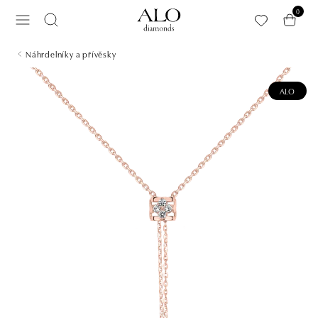
Přeskočit na hlavní obsah
0
Náhrdelníky a přívěsky
ALO