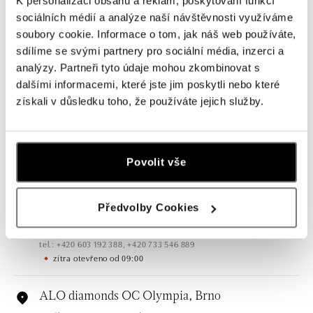
K personalizaci obsahu a reklam, poskytování funkcí
sociálních médií a analýze naší návštěvnosti využíváme
soubory cookie. Informace o tom, jak náš web používáte,
sdílíme se svými partnery pro sociální média, inzerci a
analýzy. Partneři tyto údaje mohou zkombinovat s
Všechny
Česko
Slovensko
dalšími informacemi, které jste jim poskytli nebo které
získali v důsledku toho, že používáte jejich služby.
ALO diamonds OC Forum Nová Karolina,
Ostrava
Jantarová 3344/4, 702 00 Ostrava-Moravská Ostrava
tel.: +420 603 166 013, +420 603 565 187
Povolit vše
zítra otevřeno od 09:00
Předvolby Cookies
ALO diamonds OC Nový Smíchov, Praha 5
Plzeňská 8, 150 00 Praha 5 - Smíchov
tel.: +420 603 192 388, +420 733 546 889
zítra otevřeno od 09:00
ALO diamonds OC Olympia, Brno