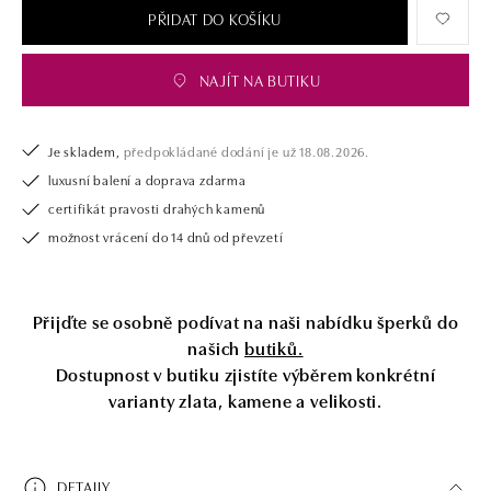
PŘIDAT DO KOŠÍKU
NAJÍT NA BUTIKU
Je skladem,
předpokládané dodání je už 18.08.2026.
luxusní balení a doprava zdarma
certifikát pravosti drahých kamenů
možnost vrácení do 14 dnů od převzetí
Přijďte se osobně podívat na naši nabídku šperků do
našich
butiků.
Dostupnost v butiku zjistíte výběrem konkrétní
varianty zlata, kamene a velikosti.
DETAILY