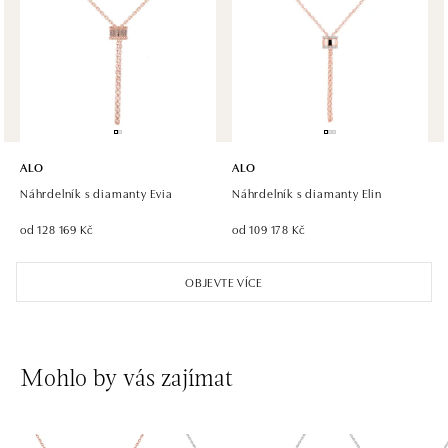
ALO diamonds, Westfield, Praha 4 - Chodov
Roztylská 2321/19, 148 00 Praha 4 - Chodov
tel.: +420 773 585 559, +420 730 802 800
zítra otevřeno od 09:00
ALO diamonds Hilton, Košice
Hlavná 123/1, 040 01 Košice
ALO
ALO
tel.: +421 911 854 322, +421 917 869 485
Náhrdelník s diamanty Evia
Náhrdelník s diamanty Elin
zítra otevřeno od 10:00
od 128 169 Kč
od 109 178 Kč
ALO diamonds OC Aupark, Bratislava
OBJEVTE VÍCE
Einsteinova 18, 851 01 Bratislava
tel.: +421 917 090 891
zítra otevřeno od 09:00
Mohlo by vás zajímat
ALO diamonds OC Avion, Bratislava
Ivanská cesta 16, 821 04 Bratislava
tel.: +421 917 090 924, +421 915 344 725