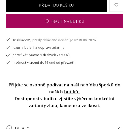
PŘIDAT DO KOŠÍKU
NAJÍT NA BUTIKU
Je skladem,
předpokládané dodání je už 18.08.2026.
luxusní balení a doprava zdarma
certifikát pravosti drahých kamenů
možnost vrácení do 14 dnů od převzetí
Přijďte se osobně podívat na naši nabídku šperků do
našich
butiků.
Dostupnost v butiku zjistíte výběrem konkrétní
varianty zlata, kamene a velikosti.
DETAILY