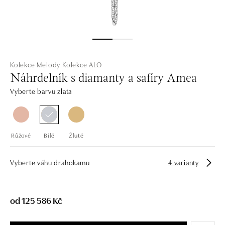
Kolekce Melody
Kolekce ALO
Náhrdelník s diamanty a safíry Amea
Vyberte barvu zlata
Růžové
Bílé
Žluté
Vyberte váhu drahokamu
4 varianty
od 125 586 Kč