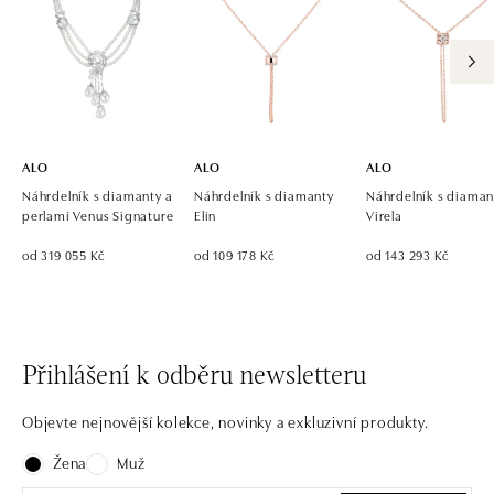
dnes otevřeno od 09:00
ALO diamonds OC Eurovea, Bratislava
Pribinova 8, 811 09 Bratislava
tel.: +421 917 090 700, +421 918 777 670
dnes otevřeno od 10:00
ALO
ALO
ALO
Náhrdelník s diamanty a
Náhrdelník s diamanty
Náhrdelník s diaman
perlami Venus Signature
Elin
Virela
od 319 055 Kč
od 109 178 Kč
od 143 293 Kč
Přihlášení k odběru newsletteru
Objevte nejnovější kolekce, novinky a exkluzivní produkty.
Žena
Muž