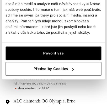
sociálních médií a analýze naší návštěvnosti využíváme
soubory cookie. Informace o tom, jak náš web používáte,
sdílíme se svými partnery pro sociální média, inzerci a
analýzy. Partneři tyto údaje mohou zkombinovat s
Všechny
Česko
Slovensko
dalšími informacemi, které jste jim poskytli nebo které
získali v důsledku toho, že používáte jejich služby.
ALO diamonds OC Forum Nová Karolina,
Ostrava
Jantarová 3344/4, 702 00 Ostrava-Moravská Ostrava
Povolit vše
tel.: +420 603 166 013, +420 603 565 187
dnes otevřeno od 09:00
Předvolby Cookies
ALO diamonds OC Nový Smíchov, Praha 5
Plzeňská 8, 150 00 Praha 5 - Smíchov
tel.: +420 603 192 388, +420 733 546 889
dnes otevřeno od 09:00
ALO diamonds OC Olympia, Brno