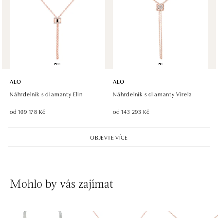
ALO diamonds, Westfield, Praha 4 - Chodov
Roztylská 2321/19, 148 00 Praha 4 - Chodov
tel.: +420 773 585 559, +420 730 802 800
dnes otevřeno od 09:00
ALO diamonds Hilton, Košice
Hlavná 123/1, 040 01 Košice
ALO
ALO
tel.: +421 911 854 322, +421 917 869 485
Náhrdelník s diamanty Elin
Náhrdelník s diamanty Virela
otevřeno v Pondělí od 09:00
od 109 178 Kč
od 143 293 Kč
ALO diamonds OC Aupark, Bratislava
OBJEVTE VÍCE
Einsteinova 18, 851 01 Bratislava
tel.: +421 917 090 891
dnes otevřeno od 09:00
Mohlo by vás zajímat
ALO diamonds OC Avion, Bratislava
Ivanská cesta 16, 821 04 Bratislava
tel.: +421 917 090 924, +421 915 344 725