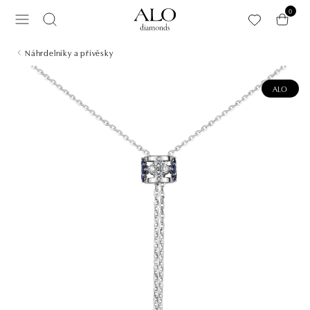
Přeskočit na hlavní obsah
0
Náhrdelníky a přívěsky
ALO