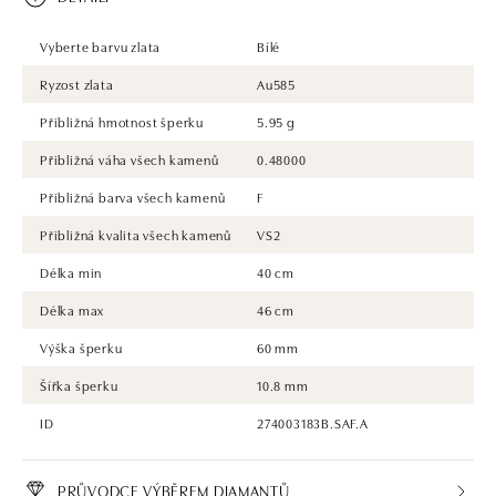
Vyberte barvu zlata
Bílé
Ryzost zlata
Au585
Přibližná hmotnost šperku
5.95 g
Přibližná váha všech kamenů
0.48000
Přibližná barva všech kamenů
F
Přibližná kvalita všech kamenů
VS2
Délka min
40 cm
Délka max
46 cm
Výška šperku
60 mm
Šířka šperku
10.8 mm
ID
274003183B.SAF.A
PRŮVODCE VÝBĚREM DIAMANTŮ