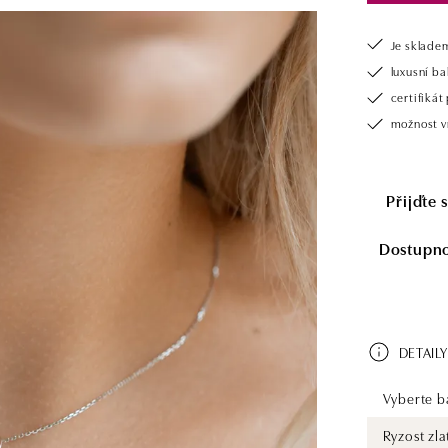
Je sklade
luxusní b
certifiká
možnost v
Přijďte 
Dostupnos
DETAILY
Vyberte ba
Ryzost zla