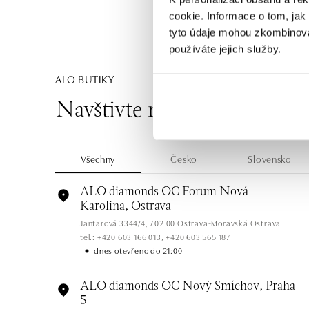
cookie. Informace o tom, jak
tyto údaje mohou zkombinovat
používáte jejich služby.
ALO BUTIKY
Navštivte naše butiky
Všechny
Česko
Slovensko
ALO diamonds OC Forum Nová
Karolina, Ostrava
Jantarová 3344/4, 702 00 Ostrava-Moravská Ostrava
tel.: +420 603 166 013, +420 603 565 187
dnes otevřeno do 21:00
ALO diamonds OC Nový Smíchov, Praha
5