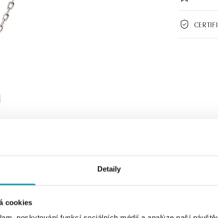
CERTIF
Detaily
á cookies
klam, poskytování funkcí sociálních médií a analýze naší návšt