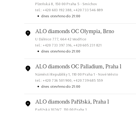
Plzeňská 8, 150 00 Praha 5 - Smíchov
tel.: +420 603 192 388, +420 733 546 889
dnes otevřeno do 21:00
ALO diamonds OC Olympia, Brno
U Dálnice 777, 664 42 Modřice
tel.: +420 733 397 316, +420 605 231 821
dnes otevřeno do 21:00
ALO diamonds OC Palladium, Praha 1
Náměstí Republiky 1, 110 00 Praha 1 - Nové Město
tel.: +420 736 501 900, +420 739 685 559
dnes otevřeno do 21:00
ALO diamonds Pařížská, Praha 1
Pařížská 1076/7, 110 00 Praha 1
tel.: +420 737 939 202
dnes otevřeno do 19:00