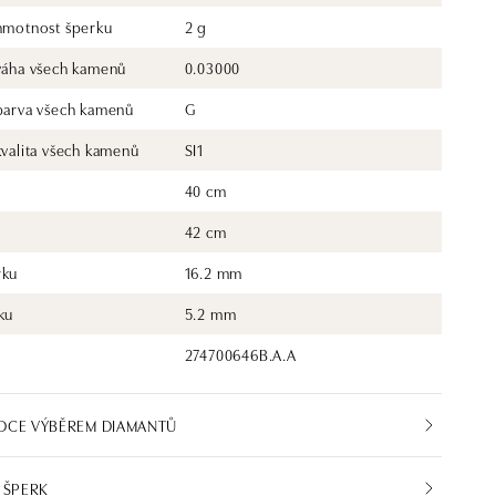
 hmotnost šperku
2 g
 váha všech kamenů
0.03000
 barva všech kamenů
G
kvalita všech kamenů
SI1
40 cm
42 cm
rku
16.2 mm
ku
5.2 mm
274700646B.A.A
DCE VÝBĚREM DIAMANTŮ
 ŠPERK