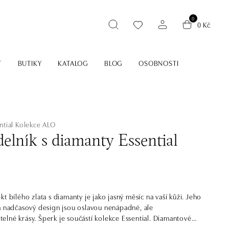
0
0 Kč
T
BUTIKY
KATALOG
BLOG
OSOBNOSTI
ntial
Kolekce ALO
elník s diamanty Essential
t bílého zlata s diamanty je jako jasný měsíc na vaší kůži. Jeho
a nadčasový design jsou oslavou nenápadné, ale
é krásy. Šperk je součástí kolekce Essential. Diamantové
základem každé šperkovnice. Jsou nadčasové, elegantní a dají