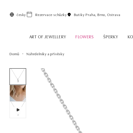
Přeskočit na hlavní obsah
česky
Rezervace schůzky
Butiky
Praha, Brno, Ostrava
ART OF JEWELLERY
FLOWERS
ŠPERKY
KO
Domů
Náhrdelníky a přívěsky