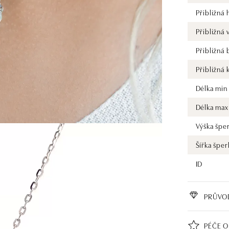
Přibližná
Přibližná
Přibližná
Přibližná 
Délka min
Délka max
Výška špe
Šířka šper
ID
PRŮVO
PÉČE O