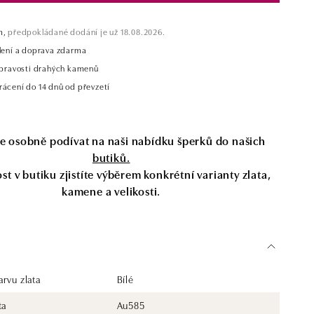
m,
předpokládané dodání je už 18.08.2026.
alení a doprava zdarma
t pravosti drahých kamenů
rácení do 14 dnů od převzetí
se osobně podívat na naši nabídku šperků do našich
butiků.
t v butiku zjistíte výběrem konkrétní varianty zlata,
kamene a velikosti.
rvu zlata
Bílé
ta
Au585