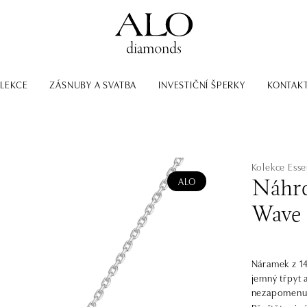
LEKCE
ZÁSNUBY A SVATBA
INVESTIČNÍ ŠPERKY
KONTAK
Kolekce Esse
ALO
Náhrd
Wave
Náramek z 14k
jemný třpyt 
nezapomenuteln
šperky jsou 