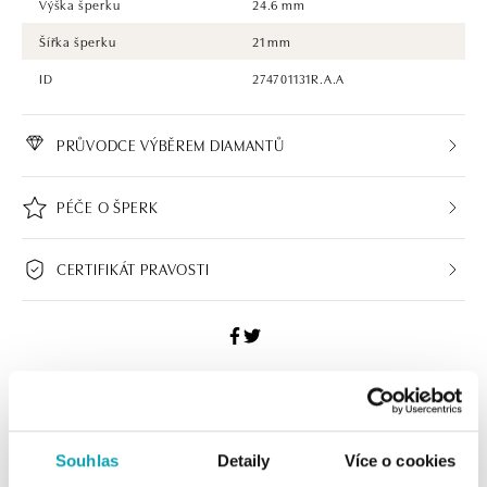
Výška šperku
24.6 mm
Šířka šperku
21 mm
ID
274701131R.A.A
PRŮVODCE VÝBĚREM DIAMANTŮ
PÉČE O ŠPERK
CERTIFIKÁT PRAVOSTI
ALO BUTIKY
Souhlas
Detaily
Více o cookies
Navštivte naše butiky