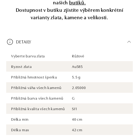
našich
butiků.
Dostupnost v butiku zjistíte výběrem konkrétní
varianty zlata, kamene a velikosti.
DETAILY
Vyberte barvu zlata
Růžové
Ryzost zlata
Au585
Přibližná hmotnost šperku
5.5 g
Přibližná váha všech kamenů
2.05000
Přibližná barva všech kamenů
G
Přibližná kvalita všech kamenů
SI1
Délka min
40 cm
Délka max
42 cm