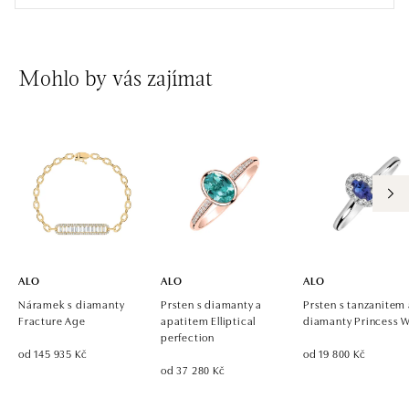
zítra otevřeno od 10:00
ALO diamonds OC Avion, Bratislava
Mohlo by vás zajímat
Ivanská cesta 16, 821 04 Bratislava
tel.: +421 917 090 924, +421 915 344 725
zítra otevřeno od 10:00
ALO diamonds OC Eurovea, Bratislava
Pribinova 8, 811 09 Bratislava
tel.: +421 917 090 700, +421 918 777 670
zítra otevřeno od 10:00
ALO
ALO
ALO
Náramek s diamanty
Prsten s diamanty a
Prsten s tanzanitem
Fracture Age
apatitem Elliptical
diamanty Princess 
perfection
od 145 935 Kč
od 19 800 Kč
od 37 280 Kč