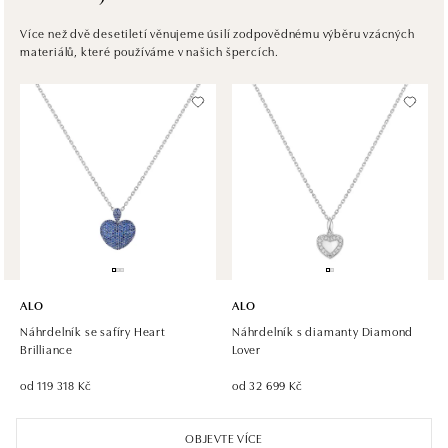
ALO diamonds Westfield Černý most, Praha 9
Více než dvě desetiletí věnujeme úsilí zodpovědnému výběru vzácných
materiálů, které používáme v našich špercích.
Chlumecká 765/6, 198 19 Praha 9
tel.: +420 605 226 128, +420 737 559 986
zítra otevřeno od 09:00
ALO diamonds, Westfield, Praha 4 - Chodov
Roztylská 2321/19, 148 00 Praha 4 - Chodov
tel.: +420 773 585 559, +420 730 802 800
zítra otevřeno od 09:00
ALO diamonds Hilton, Košice
Hlavná 123/1, 040 01 Košice
ALO
ALO
tel.: +421 911 854 322, +421 917 869 485
Náhrdelník se safíry Heart
Náhrdelník s diamanty Diamond
zítra otevřeno od 09:00
Brilliance
Lover
od 119 318 Kč
od 32 699 Kč
ALO diamonds OC Aupark, Bratislava
Einsteinova 18, 851 01 Bratislava
OBJEVTE VÍCE
tel.: +421 917 090 891