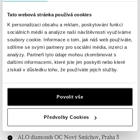
Tato webová stránka používá cookies
K personalizaci obsahu a reklam, poskytování funkcí
sociálních médií a analýze naší návštěvnosti využíváme
soubory cookie. Informace o tom, jak náš web používáte,
sdílíme se svými partnery pro sociální média, inzerci a
analýzy. Partneři tyto údaje mohou zkombinovat s
dalšími informacemi, které jste jim poskytli nebo které
získali v důsledku toho, že používáte jejich služby.
Všechny
Česko
Slovensko
ALO diamonds OC Forum Nová Karolina,
Povolit vše
Ostrava
Jantarová 3344/4, 702 00 Ostrava-Moravská Ostrava
tel.: +420 603 166 013, +420 603 565 187
Předvolby Cookies
zítra otevřeno od 09:00
ALO diamonds OC Nový Smíchov, Praha 5