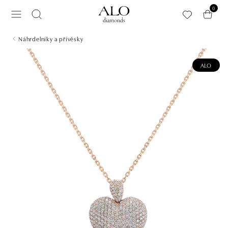
Přeskočit na hlavní obsah
0
Náhrdelníky a přívěsky
ALO