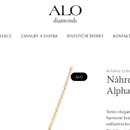
LEKCE
ZÁSNUBY A SVATBA
INVESTIČNÍ ŠPERKY
KONTAK
Kolekce Lett
ALO
Náhrd
Alpha
Tento elegan
harmonií krás
exkluzivní k