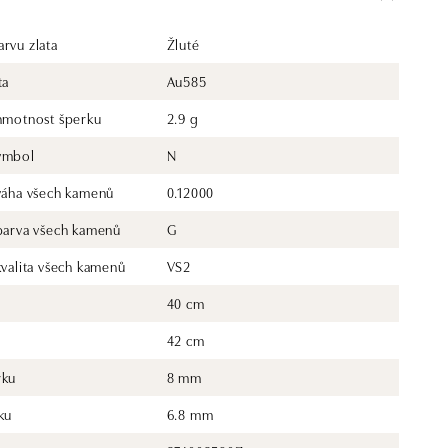
rvu zlata
Žluté
ta
Au585
 hmotnost šperku
2.9 g
ymbol
N
 váha všech kamenů
0.12000
 barva všech kamenů
G
kvalita všech kamenů
VS2
40 cm
42 cm
rku
8 mm
ku
6.8 mm