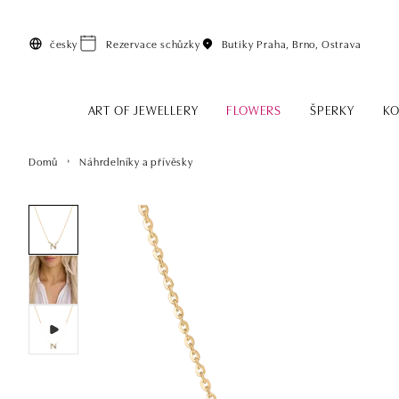
Přeskočit na hlavní obsah
česky
Rezervace schůzky
Butiky
Praha, Brno, Ostrava
ART OF JEWELLERY
FLOWERS
ŠPERKY
KO
Domů
Náhrdelníky a přívěsky