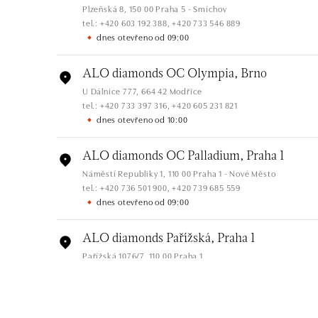
Plzeňská 8, 150 00 Praha 5 - Smíchov
tel.: +420 603 192 388, +420 733 546 889
dnes otevřeno od 09:00
ALO diamonds OC Olympia, Brno
U Dálnice 777, 664 42 Modřice
tel.: +420 733 397 316, +420 605 231 821
dnes otevřeno od 10:00
ALO diamonds OC Palladium, Praha 1
Náměstí Republiky 1, 110 00 Praha 1 - Nové Město
tel.: +420 736 501 900, +420 739 685 559
dnes otevřeno od 09:00
ALO diamonds Pařížská, Praha 1
Pařížská 1076/7, 110 00 Praha 1
tel.: +420 737 939 202
dnes otevřeno od 10:00