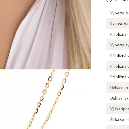
Vyberte ba
Ryzost zla
Přibližná
Vyberte s
Přibližná
Přibližná
Přibližná 
Délka min
Délka max
Výška špe
Šířka šper