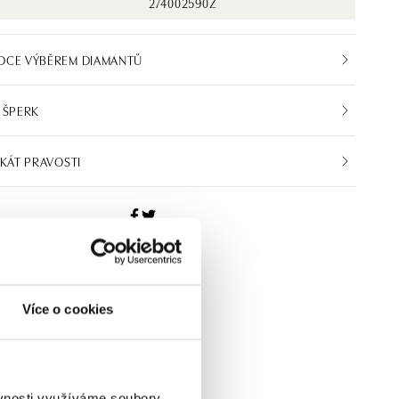
274002590Z
DCE VÝBĚREM DIAMANTŮ
 ŠPERK
IKÁT PRAVOSTI
Více o cookies
ěvnosti využíváme soubory