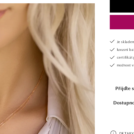
Je sklade
luxusní b
certifiká
možnost v
Přijďte 
Dostupnos
DETAILY