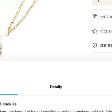
ID
PRŮVO
PÉČE O
CERTIF
Detaily
á cookies
klam, poskytování funkcí sociálních médií a analýze naší návšt