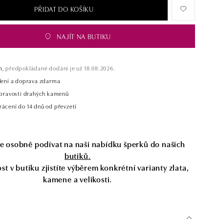
PŘIDAT DO KOŠÍKU
NAJÍT NA BUTIKU
m,
předpokládané dodání je už 18.08.2026.
alení a doprava zdarma
t pravosti drahých kamenů
rácení do 14 dnů od převzetí
se osobně podívat na naši nabídku šperků do našich
butiků.
t v butiku zjistíte výběrem konkrétní varianty zlata,
kamene a velikosti.