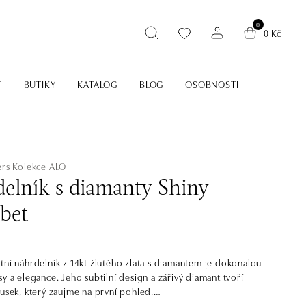
0
0 Kč
T
BUTIKY
KATALOG
BLOG
OSOBNOSTI
ers
Kolekce ALO
elník s diamanty Shiny
bet
tní náhrdelník z 14kt žlutého zlata s diamantem je dokonalou
y a elegance. Jeho subtilní design a zářivý diamant tvoří
ousek, který zaujme na první pohled.