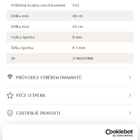
Přibližná kvalita všech kamenů
VS2
Délka min
40 cm
Délka max
42 cm
Výška šperku
8 mm
Šířka šperku
8.5 mm
ID
274002598R
PRŮVODCE VÝBĚREM DIAMANTŮ
PÉČE O ŠPERK
CERTIFIKÁT PRAVOSTI