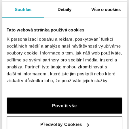
Souhlas
Detaily
Více o cookies
ALO BUTIKY
Navštivte naše butiky
Tato webová stránka používá cookies
K personalizaci obsahu a reklam, poskytování funkcí
sociálních médií a analýze naší návštěvnosti využíváme
soubory cookie. Informace o tom, jak náš web používáte,
sdílíme se svými partnery pro sociální média, inzerci a
analýzy. Partneři tyto údaje mohou zkombinovat s
dalšími informacemi, které jste jim poskytli nebo které
získali v důsledku toho, že používáte jejich služby.
Všechny
Česko
Slovensko
Povolit vše
ALO diamonds OC Forum Nová Karolina,
Ostrava
Předvolby Cookies