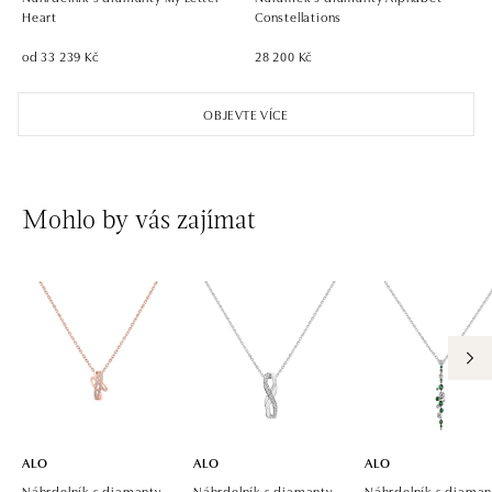
dnes otevřeno od 09:00
Heart
Constellations
od 33 239 Kč
28 200 Kč
ALO diamonds OC Aupark, Bratislava
Einsteinova 18, 851 01 Bratislava
OBJEVTE VÍCE
tel.: +421 917 090 891
dnes otevřeno od 10:00
ALO diamonds OC Avion, Bratislava
Mohlo by vás zajímat
Ivanská cesta 16, 821 04 Bratislava
tel.: +421 917 090 924, +421 915 344 725
dnes otevřeno od 10:00
ALO diamonds OC Eurovea, Bratislava
Pribinova 8, 811 09 Bratislava
tel.: +421 917 090 700, +421 918 777 670
dnes otevřeno od 10:00
ALO
ALO
ALO
Náhrdelník s diamanty
Náhrdelník s diamanty
Náhrdelník s diaman