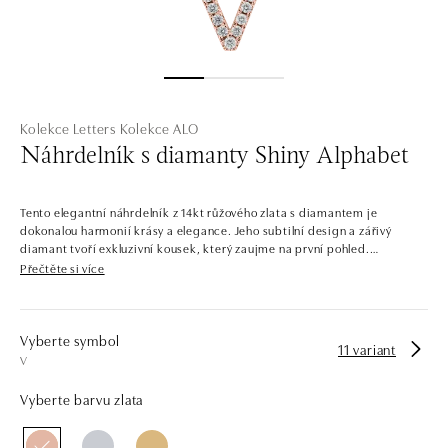
Kolekce Letters
Kolekce ALO
Náhrdelník s diamanty Shiny Alphabet
Tento elegantní náhrdelník z 14kt růžového zlata s diamantem je
dokonalou harmonií krásy a elegance. Jeho subtilní design a zářivý
diamant tvoří exkluzivní kousek, který zaujme na první pohled.
Přečtěte si více
Společnost ALO diamonds vyrábí v Čechách šperky z diamantů a
drahých kamenů už téměř 30 let. Každý šperk je tak originál a je také
opatřen certifikátem pravosti a dodán v luxusním balení. Ať už vybíráte
zásnubní prsten nebo diamantový náramek či náhrdelník, nedarujete s
Vyberte symbol
11 variant
námi pouze šperk, ale také chytrou investici.
V
Vyberte barvu zlata