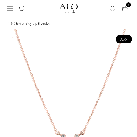
Přeskočit na hlavní obsah
0
Náhrdelníky a přívěsky
ALO