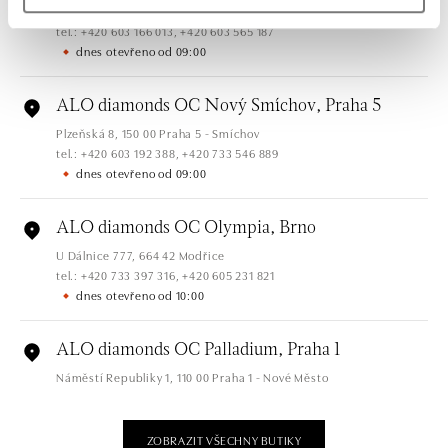
Jantarová 3344/4, 702 00 Ostrava-Moravská Ostrava
tel.: +420 603 166 013, +420 603 565 187
dnes otevřeno od 09:00
ALO diamonds OC Nový Smíchov, Praha 5
Plzeňská 8, 150 00 Praha 5 - Smíchov
tel.: +420 603 192 388, +420 733 546 889
dnes otevřeno od 09:00
ALO diamonds OC Olympia, Brno
U Dálnice 777, 664 42 Modřice
tel.: +420 733 397 316, +420 605 231 821
dnes otevřeno od 10:00
ALO diamonds OC Palladium, Praha 1
Náměstí Republiky 1, 110 00 Praha 1 - Nové Město
tel.: +420 736 501 900, +420 739 685 559
dnes otevřeno od 09:00
ZOBRAZIT VŠECHNY BUTIKY