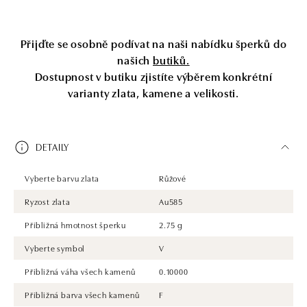
Přijďte se osobně podívat na naši nabídku šperků do
našich
butiků.
Dostupnost v butiku zjistíte výběrem konkrétní
varianty zlata, kamene a velikosti.
DETAILY
Vyberte barvu zlata
Růžové
Ryzost zlata
Au585
Přibližná hmotnost šperku
2.75 g
Vyberte symbol
V
Přibližná váha všech kamenů
0.10000
Přibližná barva všech kamenů
F