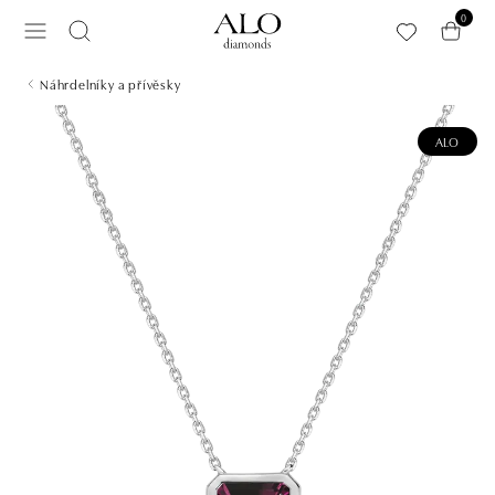
Přeskočit na hlavní obsah
0
Náhrdelníky a přívěsky
ALO