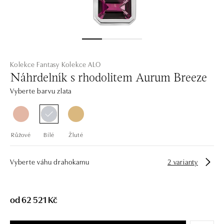
Kolekce Fantasy
Kolekce ALO
Náhrdelník s rhodolitem Aurum Breeze
Vyberte barvu zlata
Růžové
Bílé
Žluté
Vyberte váhu drahokamu
2 varianty
od 62 521 Kč