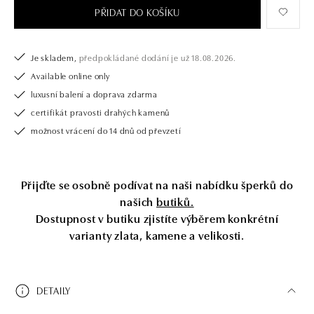
PŘIDAT DO KOŠÍKU
Je skladem,
předpokládané dodání je už 18.08.2026.
Available online only
luxusní balení a doprava zdarma
certifikát pravosti drahých kamenů
možnost vrácení do 14 dnů od převzetí
Přijďte se osobně podívat na naši nabídku šperků do
našich
butiků.
Dostupnost v butiku zjistíte výběrem konkrétní
varianty zlata, kamene a velikosti.
DETAILY