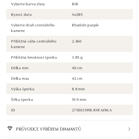
Vyberte barvu zlata
Bílé
Ryzost zlata
Au585
Vyberte druh centrálního
Rhodolit purple
kamene
Přibližná váha centrálního
2,460
kamene
Přibližná hmotnost šperku
3.85 g
Délka min
40 cm
Délka max
42 cm
Výška šperku
8.8 mm
Šířka šperku
10.9 mm
ID
275003191B.RHF.M90.A
PRŮVODCE VÝBĚREM DIAMANTŮ