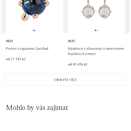
Roztylská 2321/19, 148 00 Praha 4 - Chodov
tel.: +420 773 585 559, +420 730 802 800
dnes otevřeno od 09:00
ALO diamonds Hilton, Košice
Hlavná 123/1, 040 01 Košice
ALO
ALO
tel.: +421 911 854 322, +421 917 869 485
Prsten s topazem Caridad
Náušnice s diamanty a ametystem
otevřeno v Pondělí od 09:00
Duchess Essence
od 77 513 Kč
od 91 476 Kč
ALO diamonds OC Aupark, Bratislava
Einsteinova 18, 851 01 Bratislava
OBJEVTE VÍCE
tel.: +421 917 090 891
dnes otevřeno od 09:00
ALO diamonds OC Avion, Bratislava
Mohlo by vás zajímat
Ivanská cesta 16, 821 04 Bratislava
tel.: +421 917 090 924, +421 915 344 725
dnes otevřeno od 09:00