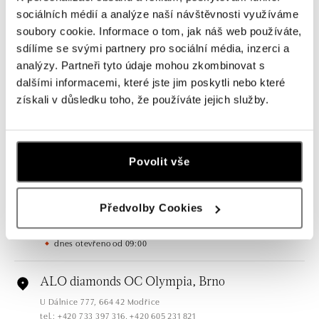
sociálních médií a analýze naší návštěvnosti využíváme
soubory cookie. Informace o tom, jak náš web používáte,
sdílíme se svými partnery pro sociální média, inzerci a
Všechny
Česko
Slovensko
analýzy. Partneři tyto údaje mohou zkombinovat s
dalšími informacemi, které jste jim poskytli nebo které
ALO diamonds OC Forum Nová Karolina,
získali v důsledku toho, že používáte jejich služby.
Ostrava
Jantarová 3344/4, 702 00 Ostrava-Moravská Ostrava
tel.: +420 603 166 013, +420 603 565 187
dnes otevřeno od 09:00
Povolit vše
ALO diamonds OC Nový Smíchov, Praha 5
Předvolby Cookies
Plzeňská 8, 150 00 Praha 5 - Smíchov
tel.: +420 603 192 388, +420 733 546 889
dnes otevřeno od 09:00
ALO diamonds OC Olympia, Brno
U Dálnice 777, 664 42 Modřice
tel.: +420 733 397 316, +420 605 231 821