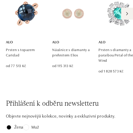
ALO diamonds OC Eurovea, Bratislava
Pribinova 8, 811 09 Bratislava
tel.: +421 917 090 700, +421 918 777 670
dnes otevřeno od 10:00
ALO
ALO
ALO
Prsten s topazem
Náušnice s diamanty a
Prsten s diamanty a
Caridad
prehnitem Elios
paraibou Petal of th
Wind
od 77 513 Kč
od 115 313 Kč
od 1 828 573 Kč
Přihlášení k odběru newsletteru
Objevte nejnovější kolekce, novinky a exkluzivní produkty.
Žena
Muž