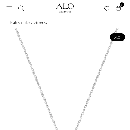
Přeskočit na hlavní obsah
0
Náhrdelníky a přívěsky
ALO