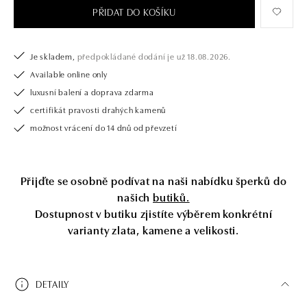
PŘIDAT DO KOŠÍKU
Je skladem,
předpokládané dodání je už 18.08.2026.
Available online only
luxusní balení a doprava zdarma
certifikát pravosti drahých kamenů
možnost vrácení do 14 dnů od převzetí
Přijďte se osobně podívat na naši nabídku šperků do
našich
butiků.
Dostupnost v butiku zjistíte výběrem konkrétní
varianty zlata, kamene a velikosti.
DETAILY