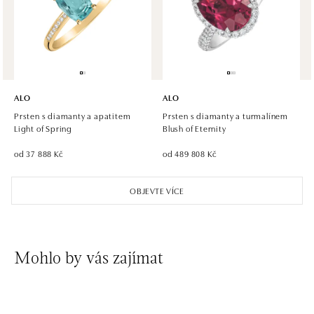
Roztylská 2321/19, 148 00 Praha 4 - Chodov
tel.: +420 773 585 559, +420 730 802 800
dnes otevřeno od 09:00
ALO diamonds Hilton, Košice
Hlavná 123/1, 040 01 Košice
ALO
ALO
tel.: +421 911 854 322, +421 917 869 485
Prsten s diamanty a apatitem
Prsten s diamanty a turmalínem
dnes otevřeno od 09:00
Light of Spring
Blush of Eternity
od 37 888 Kč
od 489 808 Kč
ALO diamonds OC Aupark, Bratislava
Einsteinova 18, 851 01 Bratislava
OBJEVTE VÍCE
tel.: +421 917 090 891
dnes otevřeno od 10:00
ALO diamonds OC Avion, Bratislava
Mohlo by vás zajímat
Ivanská cesta 16, 821 04 Bratislava
tel.: +421 917 090 924, +421 915 344 725
dnes otevřeno od 10:00