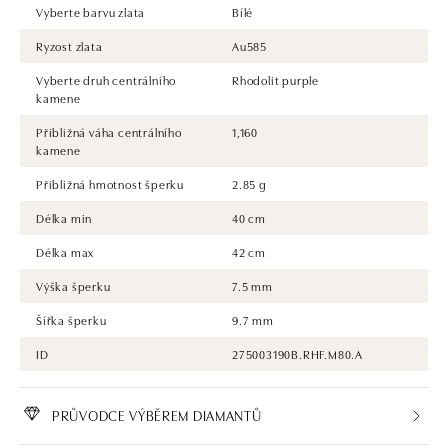
Vyberte barvu zlata
Bílé
Ryzost zlata
Au585
Vyberte druh centrálního
Rhodolit purple
kamene
Přibližná váha centrálního
1,160
kamene
Přibližná hmotnost šperku
2.85 g
Délka min
40 cm
Délka max
42 cm
Výška šperku
7.5 mm
Šířka šperku
9.7 mm
ID
275003190B.RHF.M80.A
PRŮVODCE VÝBĚREM DIAMANTŮ