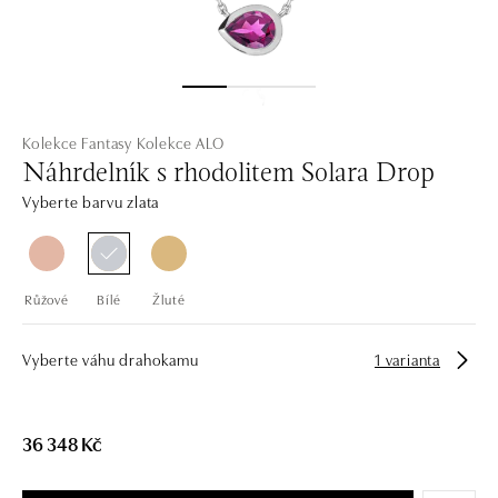
Kolekce Fantasy
Kolekce ALO
Náhrdelník s rhodolitem Solara Drop
Vyberte barvu zlata
Růžové
Bílé
Žluté
Vyberte váhu drahokamu
1 varianta
36 348 Kč