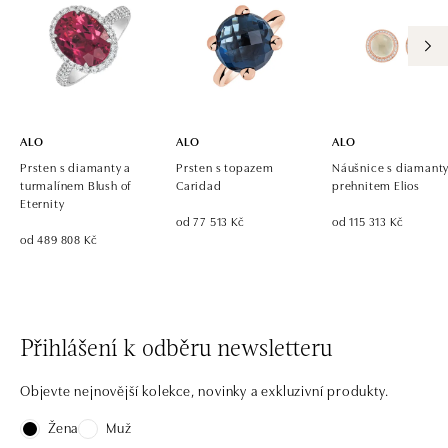
ALO diamonds OC Eurovea, Bratislava
Pribinova 8, 811 09 Bratislava
tel.: +421 917 090 700, +421 918 777 670
dnes otevřeno od 10:00
ALO
ALO
ALO
Prsten s diamanty a
Prsten s topazem
Náušnice s diamanty
turmalínem Blush of
Caridad
prehnitem Elios
Eternity
od 77 513 Kč
od 115 313 Kč
od 489 808 Kč
Přihlášení k odběru newsletteru
Objevte nejnovější kolekce, novinky a exkluzivní produkty.
Žena
Muž