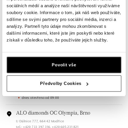
sociálních médií a analýze naší návštěvnosti využíváme
soubory cookie. Informace o tom, jak náš web používáte,
sdílíme se svými partnery pro sociální média, inzerci a
Všechny
Česko
Slovensko
analýzy. Partneři tyto údaje mohou zkombinovat s
dalšími informacemi, které jste jim poskytli nebo které
ALO diamonds OC Forum Nová Karolina,
získali v důsledku toho, že používáte jejich služby.
Ostrava
Jantarová 3344/4, 702 00 Ostrava-Moravská Ostrava
tel.: +420 603 166 013, +420 603 565 187
dnes otevřeno od 09:00
Povolit vše
ALO diamonds OC Nový Smíchov, Praha 5
Předvolby Cookies
Plzeňská 8, 150 00 Praha 5 - Smíchov
tel.: +420 603 192 388, +420 733 546 889
dnes otevřeno od 09:00
ALO diamonds OC Olympia, Brno
U Dálnice 777, 664 42 Modřice
tel.: +420 733 397 316, +420 605 231 821