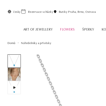
Přeskočit na hlavní obsah
česky
Rezervace schůzky
Butiky
Praha, Brno, Ostrava
ART OF JEWELLERY
FLOWERS
ŠPERKY
KO
Domů
Náhrdelníky a přívěsky