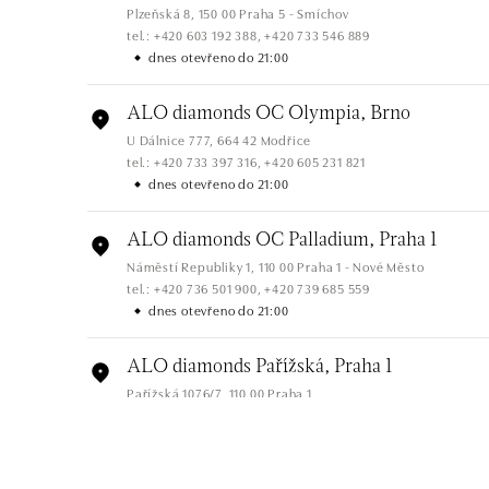
Plzeňská 8, 150 00 Praha 5 - Smíchov
tel.: +420 603 192 388, +420 733 546 889
dnes otevřeno do 21:00
ALO diamonds OC Olympia, Brno
U Dálnice 777, 664 42 Modřice
tel.: +420 733 397 316, +420 605 231 821
dnes otevřeno do 21:00
ALO diamonds OC Palladium, Praha 1
Náměstí Republiky 1, 110 00 Praha 1 - Nové Město
tel.: +420 736 501 900, +420 739 685 559
dnes otevřeno do 21:00
ALO diamonds Pařížská, Praha 1
Pařížská 1076/7, 110 00 Praha 1
tel.: +420 737 939 202
dnes otevřeno do 18:00