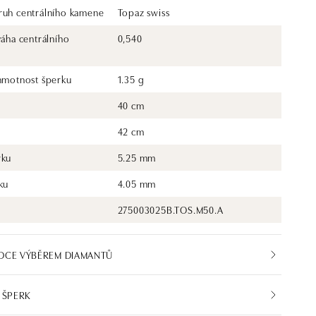
ruh centrálního kamene
Topaz swiss
váha centrálního
0,540
 hmotnost šperku
1.35 g
40 cm
42 cm
rku
5.25 mm
ku
4.05 mm
275003025B.TOS.M50.A
DCE VÝBĚREM DIAMANTŮ
 ŠPERK