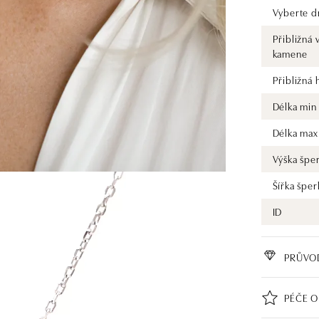
Vyberte d
Přibližná 
kamene
Přibližná
Délka min
Délka max
Výška špe
Šířka šper
ID
PRŮVO
PÉČE O