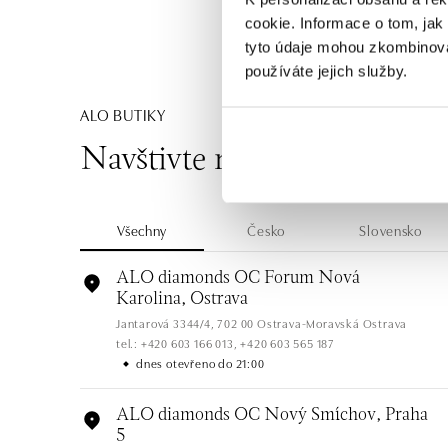
cookie. Informace o tom, jak
tyto údaje mohou zkombinovat
používáte jejich služby.
ALO BUTIKY
Navštivte naše butiky
Všechny
Česko
Slovensko
ALO diamonds OC Forum Nová
Karolina, Ostrava
Jantarová 3344/4, 702 00 Ostrava-Moravská Ostrava
tel.: +420 603 166 013, +420 603 565 187
dnes otevřeno do 21:00
ALO diamonds OC Nový Smíchov, Praha
5