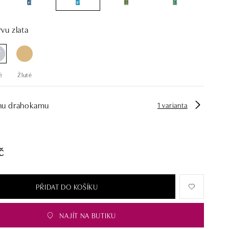
vu zlata
é
Žluté
hu drahokamu
1 varianta
č
PŘIDAT DO KOŠÍKU
NAJÍT NA BUTIKU