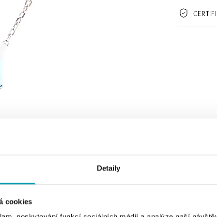
CERTIF
Detaily
á cookies
klam, poskytování funkcí sociálních médií a analýze naší návšt