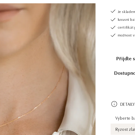
Je sklade
luxusní b
certifiká
možnost v
Přijďte 
Dostupnos
DETAILY
Vyberte ba
Ryzost zla