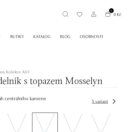
0
0 Kč
T
BUTIKY
KATALOG
BLOG
OSOBNOSTI
asy
Kolekce ALO
elník s topazem Mosselyn
uh centrálního kamene
5 variant