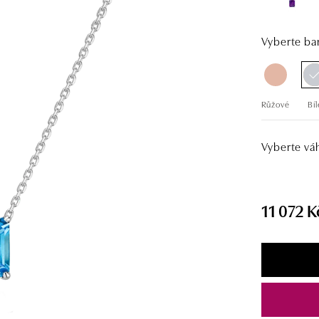
Vyberte bar
Růžové
Bíl
Vyberte vá
11 072 K