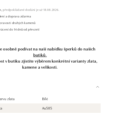
m,
předpokládané dodání je už 18.08.2026.
alení a doprava zdarma
t pravosti drahých kamenů
rácení do 14 dnů od převzetí
se osobně podívat na naši nabídku šperků do našich
butiků.
t v butiku zjistíte výběrem konkrétní varianty zlata,
kamene a velikosti.
rvu zlata
Bílé
ta
Au585