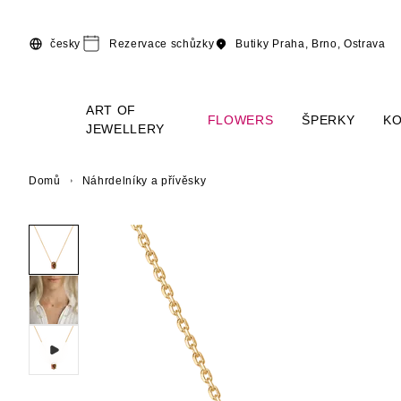
Přeskočit na hlavní obsah
česky
Rezervace schůzky
Butiky
Praha, Brno, Ostrava
ART OF
FLOWERS
ŠPERKY
K
JEWELLERY
Domů
Náhrdelníky a přívěsky