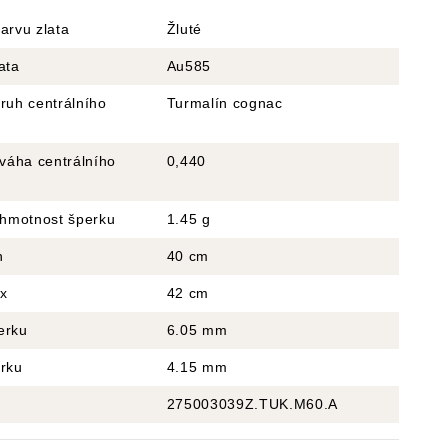
arvu zlata
Žluté
ata
Au585
ruh centrálního
Turmalín cognac
 váha centrálního
0,440
 hmotnost šperku
1.45 g
n
40 cm
x
42 cm
erku
6.05 mm
erku
4.15 mm
275003039Z.TUK.M60.A