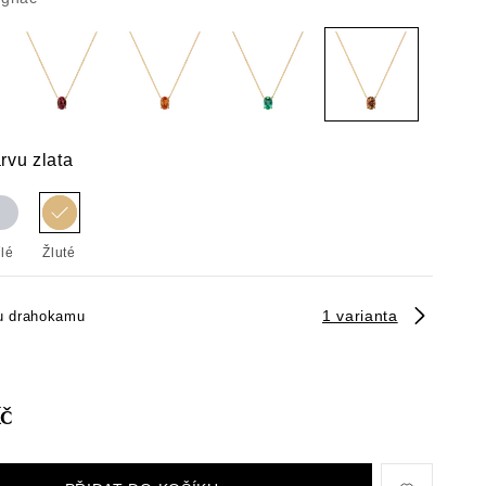
rvu zlata
ílé
Žluté
1 varianta
u drahokamu
Kč