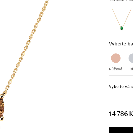
Vyberte ba
Růžové
B
Vyberte váh
14 786 