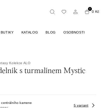
0
0 Kč
BUTIKY
KATALOG
BLOG
OSOBNOSTI
ntasy
Kolekce ALO
elník s turmalínem Mystic
h centrálního kamene
5 variant
ognac