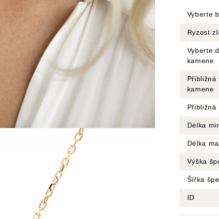
Vyberte b
Ryzost zl
Vyberte d
kamene
Přibližná
kamene
Přibližná
Délka mi
Délka ma
Výška šp
Šířka šp
ID