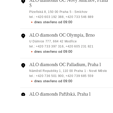
ALO diamonds OC Nový Smíchov, Praha
5
Plzeňská 8, 150 00 Praha 5 - Smíchov
tel.: +420 603 192 388, +420 733 546 889
dnes otevřeno od 09:00
ALO diamonds OC Olympia, Brno
U Dálnice 777, 664 42 Modřice
tel.: +420 733 397 316, +420 605 231 821
dnes otevřeno od 09:00
ALO diamonds OC Palladium, Praha 1
Náměstí Republiky 1, 110 00 Praha 1 - Nové Město
tel.: +420 736 501 900, +420 739 685 559
dnes otevřeno od 09:00
ALO diamonds Pařížská, Praha 1
Pařížská 1076/7, 110 00 Praha 1
tel.: +420 737 939 202
dnes otevřeno od 10:00