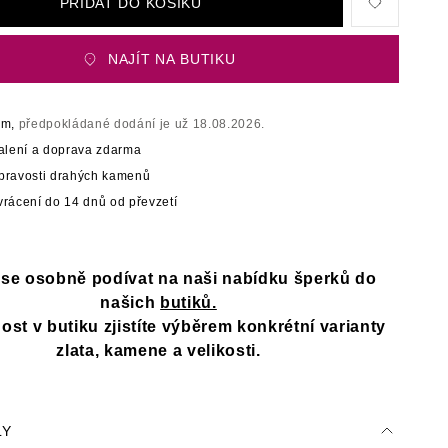
PŘIDAT DO KOŠÍKU
NAJÍT NA BUTIKU
em,
předpokládané dodání je už 18.08.2026.
balení a doprava zdarma
t pravosti drahých kamenů
rácení do 14 dnů od převzetí
e se osobně podívat na naši nabídku šperků do
našich
butiků.
st v butiku zjistíte výběrem konkrétní varianty
zlata, kamene a velikosti.
LY