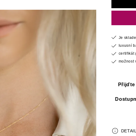
Je sklad
luxusní 
certifiká
možnost v
Přijďt
Dostupno
DETAI