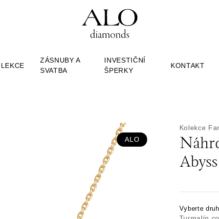
ZÁSNUBY A
INVESTIČNÍ
OLEKCE
KONTAKT
SVATBA
ŠPERKY
Kolekce Fa
ALO
Náhrd
Abyss
Vyberte dru
Turmalín c