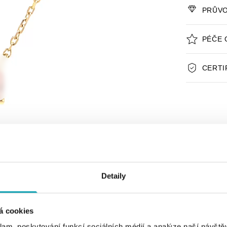
PRŮVO
PÉČE 
CERTI
Detaily
á cookies
klam, poskytování funkcí sociálních médií a analýze naší návšt