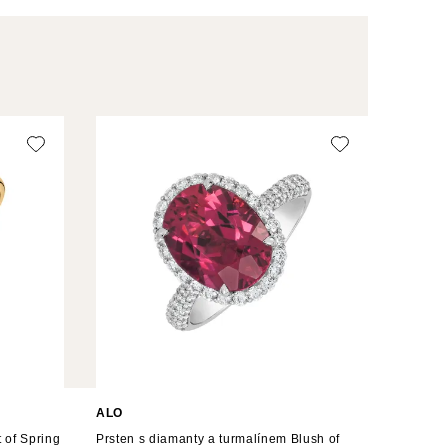
ALO
 of Spring
Prsten s diamanty a turmalínem Blush of