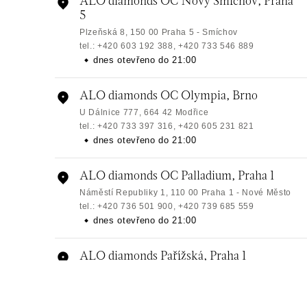
ALO diamonds OC Nový Smíchov, Praha
5
Plzeňská 8, 150 00 Praha 5 - Smíchov
tel.: +420 603 192 388, +420 733 546 889
dnes otevřeno do 21:00
ALO diamonds OC Olympia, Brno
U Dálnice 777, 664 42 Modřice
tel.: +420 733 397 316, +420 605 231 821
dnes otevřeno do 21:00
ALO diamonds OC Palladium, Praha 1
Náměstí Republiky 1, 110 00 Praha 1 - Nové Město
tel.: +420 736 501 900, +420 739 685 559
dnes otevřeno do 21:00
ALO diamonds Pařížská, Praha 1
Pařížská 1076/7, 110 00 Praha 1
tel.: +420 737 939 202
dnes otevřeno do 19:00