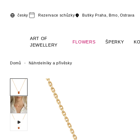
Přeskočit na hlavní obsah
česky
Rezervace schůzky
Butiky
Praha, Brno, Ostrava
ART OF
FLOWERS
ŠPERKY
K
JEWELLERY
Domů
Náhrdelníky a přívěsky