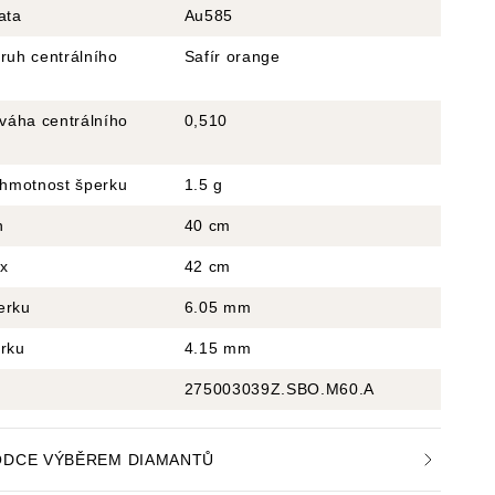
ata
Au585
ruh centrálního
Safír orange
 váha centrálního
0,510
 hmotnost šperku
1.5 g
n
40 cm
x
42 cm
erku
6.05 mm
erku
4.15 mm
275003039Z.SBO.M60.A
DCE VÝBĚREM DIAMANTŮ