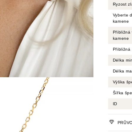
Ryzost zl
Vyberte d
kamene
Přibližná
kamene
Přibližná
Délka mi
Délka ma
Výška šp
Šířka šp
ID
PRŮVO