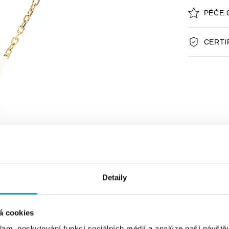
PÉČE 
CERTI
Detaily
á cookies
klam, poskytování funkcí sociálních médií a analýze naší návšt