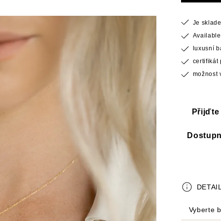
Je sklad
Available
luxusní 
certifiká
možnost v
Přijďt
Dostupno
DETAI
Vyberte b