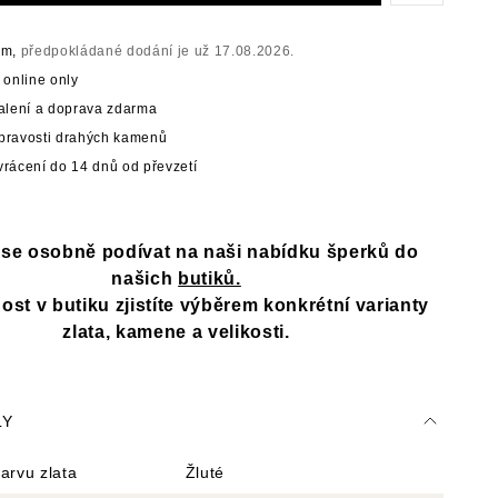
em,
předpokládané dodání je už 17.08.2026.
 online only
balení a doprava zdarma
t pravosti drahých kamenů
rácení do 14 dnů od převzetí
e se osobně podívat na naši nabídku šperků do
našich
butiků.
st v butiku zjistíte výběrem konkrétní varianty
zlata, kamene a velikosti.
LY
arvu zlata
Žluté