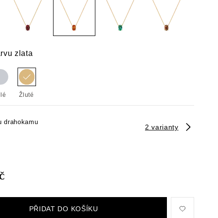
rvu zlata
ílé
Žluté
u drahokamu
2 varianty
č
PŘIDAT DO KOŠÍKU