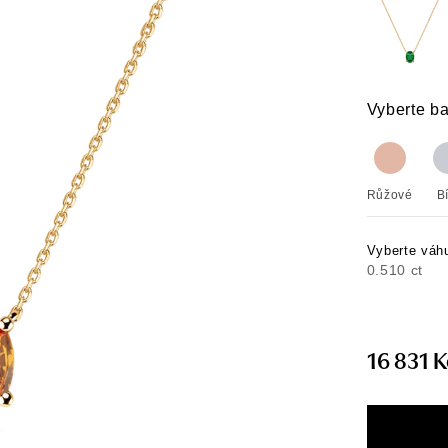
Vyberte ba
Růžové
B
Vyberte váh
0.510 ct
16 831 K