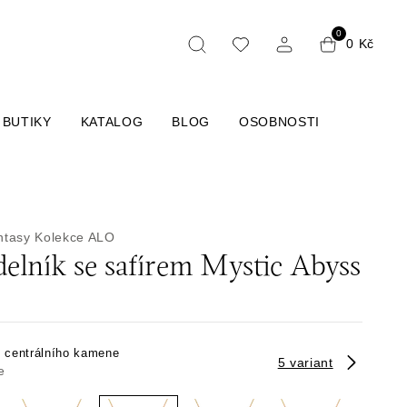
0
0 Kč
BUTIKY
KATALOG
BLOG
OSOBNOSTI
ntasy
Kolekce ALO
elník se safírem Mystic Abyss
h centrálního kamene
5 variant
e