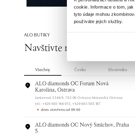
cookie. Informace o tom, jak
tyto údaje mohou zkombinovat
používáte jejich služby.
ALO BUTIKY
Navštivte naše butiky
Všechny
Česko
Slovensko
ALO diamonds OC Forum Nová
Karolina, Ostrava
Jantarová 3344/4, 702 00 Ostrava-Moravská Ostrava
tel.: +420 603 166 013, +420 603 565 187
dnes otevřeno od 09:00
ALO diamonds OC Nový Smíchov, Praha
5