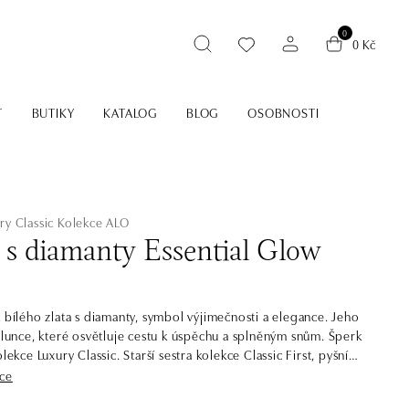
0
0 Kč
T
BUTIKY
KATALOG
BLOG
OSOBNOSTI
ry Classic
Kolekce ALO
 s diamanty Essential Glow
t bílého zlata s diamanty, symbol výjimečnosti a elegance. Jeho
 slunce, které osvětluje cestu k úspěchu a splněným snům. Šperk
ssic. Starší sestra kolekce Classic First, pyšnící
ivějším třpytem. Luxury Classic dává hlavní slovo centrálním
íce
ichž třpyt podporuje osázením menšími diamanty. Najdete v ní