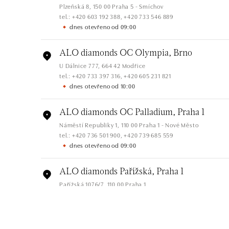
Plzeňská 8, 150 00 Praha 5 - Smíchov
tel.: +420 603 192 388, +420 733 546 889
dnes otevřeno od 09:00
ALO diamonds OC Olympia, Brno
U Dálnice 777, 664 42 Modřice
tel.: +420 733 397 316, +420 605 231 821
dnes otevřeno od 10:00
ALO diamonds OC Palladium, Praha 1
Náměstí Republiky 1, 110 00 Praha 1 - Nové Město
tel.: +420 736 501 900, +420 739 685 559
dnes otevřeno od 09:00
ALO diamonds Pařížská, Praha 1
Pařížská 1076/7, 110 00 Praha 1
tel.: +420 737 939 202
dnes otevřeno od 10:00