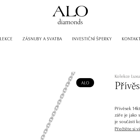
LEKCE
ZÁSNUBY A SVATBA
INVESTIČNÍ ŠPERKY
KONTAK
Kolekce Luxu
ALO
Přívěs
Přívěsek 14k
záře je jako
je součástí kolekce Luxury Cla
se ještě osln
Přečtěte si v
kamenům, jej