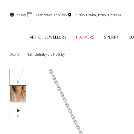
Přeskočit na hlavní obsah
česky
Rezervace schůzky
Butiky
Praha, Brno, Ostrava
ART OF JEWELLERY
FLOWERS
ŠPERKY
KO
Domů
Náhrdelníky a přívěsky