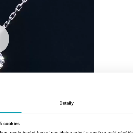
Detaily
á cookies
klam, poskytování funkcí sociálních médií a analýze naší návšt