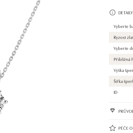
jemné a čist
vysněný dopl
DETAILY
každý. Společnost ALO diamonds vyrábí v Čechách šperky z diamantů a
drahých kame
opatřen cert
Vyberte ba
zásnubní prs
Ryzost zla
pouze šperk, 
Řetízek je 
Vyberte d
Přibližná
Výška špe
Šířka šper
ID
PRŮVO
PÉČE O