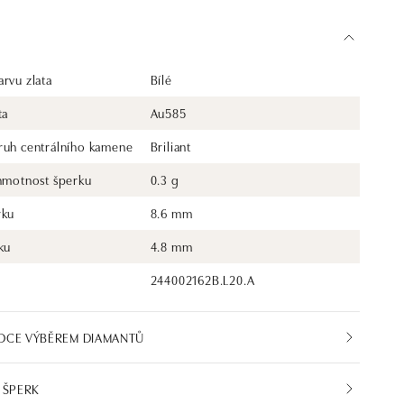
é šperky i odvážnější kousky s barevnými drahokamy. Svůj
něk, nebo vytoužený zásnubní prsten si zde vybere opravdu
nů už téměř 30 let. Každý šperk je tak originál a je také
ifikátem pravosti a dodán v luxusním balení. Ať už vybíráte
rvu zlata
Bílé
ten nebo diamantový náramek či náhrdelník, nedarujete s námi
ta
Au585
ale také chytrou investici. Přívěsek je dodáván bez řetízku.
možné doobjednat na posta@alo.cz
ruh centrálního kamene
Briliant
 hmotnost šperku
0.3 g
rku
8.6 mm
ku
4.8 mm
244002162B.L20.A
DCE VÝBĚREM DIAMANTŮ
 ŠPERK