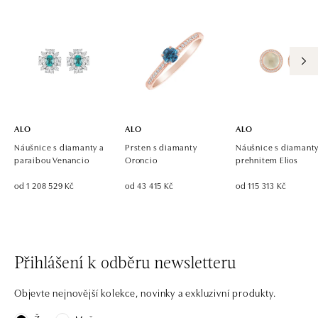
dnes otevřeno od 10:00
ALO diamonds OC Eurovea, Bratislava
Pribinova 8, 811 09 Bratislava
tel.: +421 917 090 700, +421 918 777 670
dnes otevřeno od 10:00
ALO
ALO
ALO
Náušnice s diamanty a
Prsten s diamanty
Náušnice s diamanty
paraibou Venancio
Oroncio
prehnitem Elios
od 1 208 529 Kč
od 43 415 Kč
od 115 313 Kč
Přihlášení k odběru newsletteru
Objevte nejnovější kolekce, novinky a exkluzivní produkty.