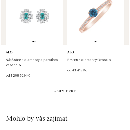
ALO diamonds, Westfield, Praha 4 - Chodov
Roztylská 2321/19, 148 00 Praha 4 - Chodov
tel.: +420 773 585 559, +420 730 802 800
dnes otevřeno od 09:00
ALO diamonds Hilton, Košice
Hlavná 123/1, 040 01 Košice
ALO
ALO
tel.: +421 911 854 322, +421 917 869 485
Náušnice s diamanty a paraibou
Prsten s diamanty Oroncio
dnes otevřeno od 09:00
Venancio
od 43 415 Kč
od 1 208 529 Kč
ALO diamonds OC Aupark, Bratislava
Einsteinova 18, 851 01 Bratislava
OBJEVTE VÍCE
tel.: +421 917 090 891
dnes otevřeno od 10:00
ALO diamonds OC Avion, Bratislava
Mohlo by vás zajímat
Ivanská cesta 16, 821 04 Bratislava
tel.: +421 917 090 924, +421 915 344 725