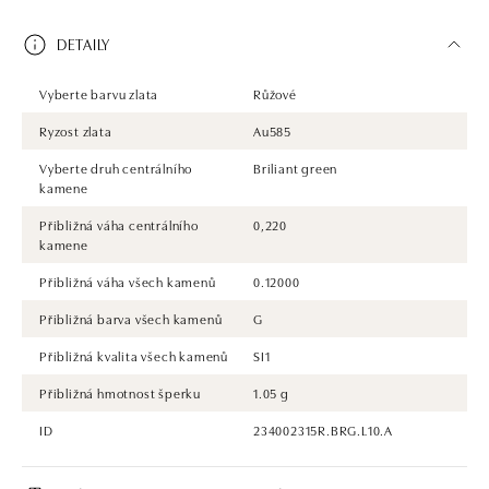
DETAILY
Vyberte barvu zlata
Růžové
Ryzost zlata
Au585
Vyberte druh centrálního
Briliant green
kamene
Přibližná váha centrálního
0,220
kamene
Přibližná váha všech kamenů
0.12000
Přibližná barva všech kamenů
G
Přibližná kvalita všech kamenů
SI1
Přibližná hmotnost šperku
1.05 g
ID
234002315R.BRG.L10.A