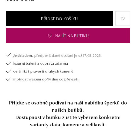
PŘIDAT DO KOŠÍKU
NAJÍT NA BUTIKU
Je skladem,
předpokládané dodání je už 17.08.2026.
luxusní balení a doprava zdarma
certifikát pravosti drahých kamenů
možnost vrácení do 14 dnů od převzetí
Přijďte se osobně podívat na naši nabídku šperků do
našich
butiků.
Dostupnost v butiku zjistíte výběrem konkrétní
varianty zlata, kamene a velikosti.