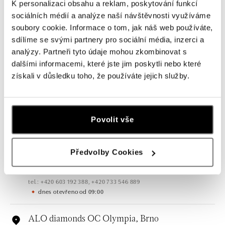
K personalizaci obsahu a reklam, poskytování funkcí
sociálních médií a analýze naší návštěvnosti využíváme
soubory cookie. Informace o tom, jak náš web používáte,
sdílíme se svými partnery pro sociální média, inzerci a
analýzy. Partneři tyto údaje mohou zkombinovat s
Všechny
Česko
Slovensko
dalšími informacemi, které jste jim poskytli nebo které
získali v důsledku toho, že používáte jejich služby.
ALO diamonds OC Forum Nová Karolina,
Ostrava
Jantarová 3344/4, 702 00 Ostrava-Moravská Ostrava
Povolit vše
tel.: +420 603 166 013, +420 603 565 187
dnes otevřeno od 09:00
Předvolby Cookies
ALO diamonds OC Nový Smíchov, Praha 5
Plzeňská 8, 150 00 Praha 5 - Smíchov
tel.: +420 603 192 388, +420 733 546 889
dnes otevřeno od 09:00
ALO diamonds OC Olympia, Brno