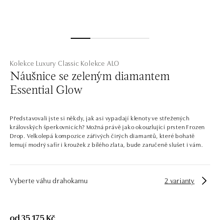
Kolekce Luxury Classic
Kolekce ALO
Náušnice se zeleným diamantem
Essential Glow
Představovali jste si někdy, jak asi vypadají klenoty ve střežených
královských šperkovnicích? Možná právě jako okouzlující prsten Frozen
Drop. Velkolepá kompozice zářivých čirých diamantů, které bohatě
lemují modrý safír i kroužek z bílého zlata, bude zaručeně slušet i vám.
Vyberte váhu drahokamu
2 varianty
od 35 175 Kč