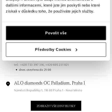
tel.: +420 603 166 013, +420 603 565 187
dalšími informacemi, které jste jim poskytli nebo které
dnes otevřeno do 21:00
získali v důsledku toho, že používáte jejich služby.
ALO diamonds OC Nový Smíchov, Praha 5
Plzeňská 8, 150 00 Praha 5 - Smíchov
Povolit vše
tel.: +420 603 192 388, +420 733 546 889
dnes otevřeno do 21:00
Předvolby Cookies
ALO diamonds OC Olympia, Brno
U Dálnice 777, 664 42 Modřice
tel.: +420 733 397 316, +420 605 231 821
dnes otevřeno do 21:00
ALO diamonds OC Palladium, Praha 1
Náměstí Republiky 1, 110 00 Praha 1 - Nové Město
tel.: +420 736 501 900, +420 739 685 559
dnes otevřeno do 21:00
ZOBRAZIT VŠECHNY BUTIKY