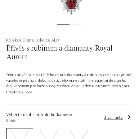
Kolekce Diana
Kolekce ALO
Přívěs s rubínem a diamanty Royal
Aurora
Tento přívěsek z 14kt bílého zlata s diamanty a rubínem září jako symbol
vašeho úspěchu a dokonalosti. Jeho majestátní a elegantní design ho
činí vhodným pro každou výjimečnou chvíli. Když si připnete tento šperk
na krk, budete se cítit jako královna vlastního království. Šperk je
Přečtěte si více
součástí kolekce Diana. Šperky, které by mohla nosit samotná
princezna. Celá kolekce je protkána výraznými centrálními kameny se
zářivým diamantovým lemováním. Kontrastní barvy drahokamů v
kombinaci s pečlivě zvolenými odstíny zlata dávají vzniknout šperkům,
Vyberte druh centrálního kamene
3 varianty
jaké byste našli i v královské pokladnici. Společnost ALO diamonds
Rubín
vyrábí v Čechách šperky z diamantů a drahých kamenů už téměř 30 let.
Každý šperk je tak originál a je také opatřen certifikátem pravosti a
dodán v luxusním balení. Ať už vybíráte zásnubní prsten nebo