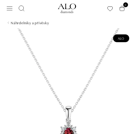
Přeskočit na hlavní obsah
0
Náhrdelníky a přívěsky
ALO