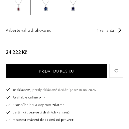
diamantový náramek či náhrdelník, nedarujete s námi pouze šperk, ale
také chytrou investici. Přívěsek je dodáván bez řetízku. Řetízek je
možné doobjednat na posta@alo.cz
Vyberte váhu drahokamu
1 varianta
24 222 Kč
PŘIDAT DO KOŠÍKU
Je skladem,
předpokládané dodání je už 18.08.2026.
Available online only
luxusní balení a doprava zdarma
certifikát pravosti drahých kamenů
možnost vrácení do 14 dnů od převzetí