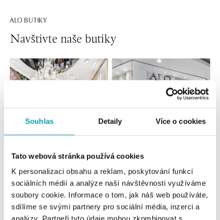
ALO BUTIKY
Navštivte naše butiky
Souhlas
Detaily
Více o cookies
Tato webová stránka používá cookies
Všechny
Česko
Slovensko
K personalizaci obsahu a reklam, poskytování funkcí
sociálních médií a analýze naší návštěvnosti využíváme
ALO diamonds OC Forum Nová Karolina,
soubory cookie. Informace o tom, jak náš web používáte,
Ostrava
sdílíme se svými partnery pro sociální média, inzerci a
Jantarová 3344/4, 702 00 Ostrava-Moravská Ostrava
analýzy. Partneři tyto údaje mohou zkombinovat s