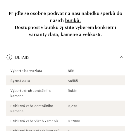
Přijďte se osobně podívat na naši nabídku šperků do
našich
butiků.
Dostupnost v butiku zjistíte výběrem konkrétní
varianty zlata, kamene a velikosti.
DETAILY
Vyberte barvu zlata
Bílé
Ryzost zlata
Au585
Vyberte druh centrálního
Rubín
kamene
Přibližná váha centrálního
0,290
kamene
Přibližná váha všech kamenů
0.12000
Přibližná barva všech kamenů
G