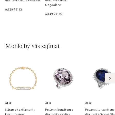
Magdalene
od 29 781 Kč
od 49 210 Kč
Mohlo by vás zajímat
ALO
ALO
ALO
Náramek s diamanty
Prsten s kunzitem a
Prsten s tanzanitem
Fracture Age
diamanty a safíry
diamanty Ocean Gl