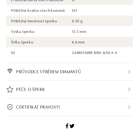
Přibližná kvalita všech kamenů
SI1
Přibližná hmotnost šperku
0.55 g
Výška šperku
13.3 mm
Šířka šperku
6.6 mm
ID
244801369B.RBN.M50.A.A
PRŮVODCE VÝBĚREM DIAMANTŮ
PÉČE O ŠPERK
CERTIFIKÁT PRAVOSTI