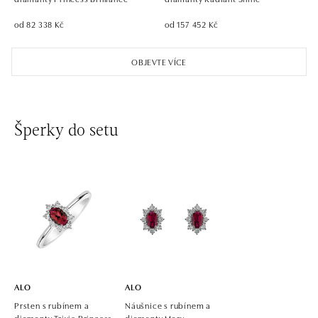
od 82 338 Kč
od 157 452 Kč
ALO diamonds OC Aupark, Bratislava
Einsteinova 18, 851 01 Bratislava
OBJEVTE VÍCE
tel.: +421 917 090 891
dnes otevřeno do 21:00
ALO diamonds OC Avion, Bratislava
Šperky do setu
Ivanská cesta 16, 821 04 Bratislava
tel.: +421 917 090 924, +421 915 344 725
dnes otevřeno do 21:00
ALO diamonds OC Eurovea, Bratislava
Pribinova 8, 811 09 Bratislava
tel.: +421 917 090 700, +421 918 777 670
dnes otevřeno do 21:00
ALO
ALO
Prsten s rubínem a
Náušnice s rubínem a
diamanty Trixie Princess
diamanty Mary