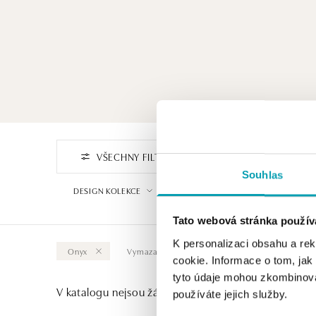
VŠECHNY FILTRY
FILTROVAT PODLE CENY
Souhlas
DESIGN KOLEKCE
VYBERTE SYMBOL
Tato webová stránka použív
K personalizaci obsahu a re
Onyx
Vymazat vše
cookie. Informace o tom, jak
tyto údaje mohou zkombinovat
V katalogu nejsou žádné produkty.
používáte jejich služby.