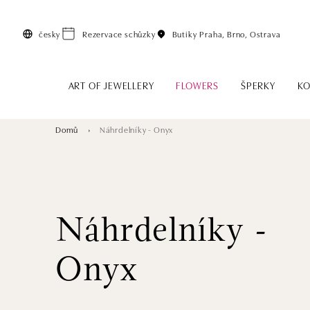
Přeskočit na hlavní obsah
česky
Rezervace schůzky
Butiky
Praha, Brno, Ostrava
ART OF JEWELLERY
FLOWERS
ŠPERKY
KO
Domů
Náhrdelníky - Onyx
Náhrdelníky -
Onyx