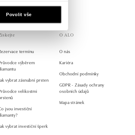
Povolit vše
Získejte
O ALO
Rezervace termínu
O nás
Průvodce výběrem
Kariéra
diamantu
Obchodní podmínky
Jak vybrat zásnubní prsten
GDPR - Zásady ochrany
Průvodce velikostmi
osobních údajů
prstenů
Mapa stránek
Co jsou investiční
diamanty?
Jak vybrat investiční šperk