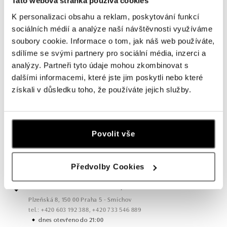
Tato webová stránka používá cookies
K personalizaci obsahu a reklam, poskytování funkcí
sociálních médií a analýze naší návštěvnosti využíváme
soubory cookie. Informace o tom, jak náš web používáte,
sdílíme se svými partnery pro sociální média, inzerci a
analýzy. Partneři tyto údaje mohou zkombinovat s
dalšími informacemi, které jste jim poskytli nebo které
Všechny
Česko
Slovensko
získali v důsledku toho, že používáte jejich služby.
ALO diamonds OC Forum Nová Karolina,
Ostrava
Povolit vše
Jantarová 3344/4, 702 00 Ostrava-Moravská Ostrava
tel.: +420 603 166 013, +420 603 565 187
dnes otevřeno do 21:00
Předvolby Cookies
ALO diamonds OC Nový Smíchov, Praha 5
Plzeňská 8, 150 00 Praha 5 - Smíchov
tel.: +420 603 192 388, +420 733 546 889
dnes otevřeno do 21:00