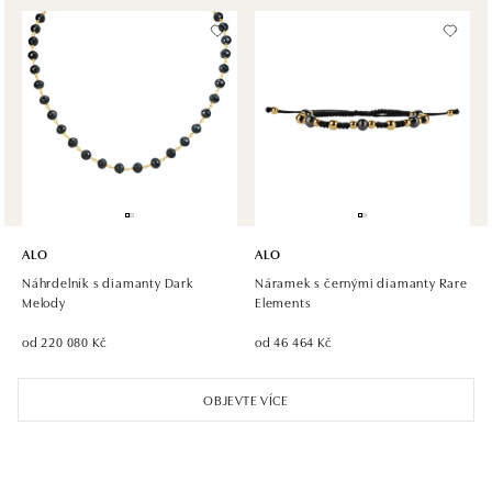
tel.: +420 605 226 128, +420 737 559 986
dnes otevřeno do 21:00
ALO diamonds, Westfield, Praha 4 - Chodov
Roztylská 2321/19, 148 00 Praha 4 - Chodov
tel.: +420 773 585 559, +420 730 802 800
dnes otevřeno do 21:00
ALO diamonds Hilton, Košice
Hlavná 123/1, 040 01 Košice
ALO
ALO
tel.: +421 911 854 322, +421 917 869 485
Náhrdelník s diamanty Dark
Náramek s černými diamanty Rare
zítra otevřeno od 10:00
Melody
Elements
od 220 080 Kč
od 46 464 Kč
ALO diamonds OC Aupark, Bratislava
Einsteinova 18, 851 01 Bratislava
OBJEVTE VÍCE
tel.: +421 917 090 891
dnes otevřeno do 21:00
ALO diamonds OC Avion, Bratislava