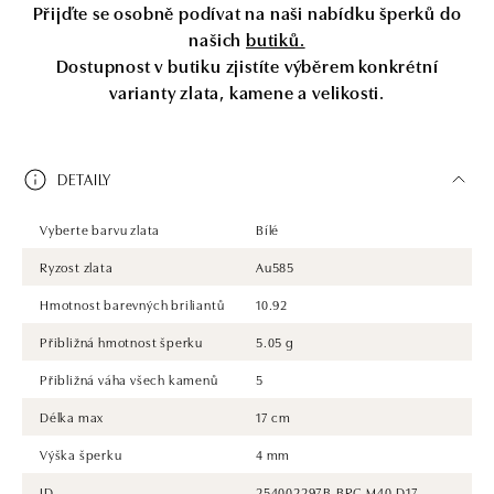
Přijďte se osobně podívat na naši nabídku šperků do
našich
butiků.
Dostupnost v butiku zjistíte výběrem konkrétní
varianty zlata, kamene a velikosti.
DETAILY
Vyberte barvu zlata
Bílé
Ryzost zlata
Au585
Hmotnost barevných briliantů
10.92
Přibližná hmotnost šperku
5.05 g
Přibližná váha všech kamenů
5
Délka max
17 cm
Výška šperku
4 mm
ID
254002297B.BRC.M40.D17