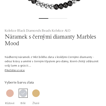
Kolekce Black Diamonds Beads
Kolekce ALO
Náramek s černými diamanty Marbles
Mood
Nádherný náramek z 14kt bílého zlata s lesklými černými diamanty -
odraz krásy a umění s černým třpytem pro dámy, které chtějí zdůraznit
svůj šarm a grácii.
Přečtěte si více
Společnost ALO diamonds vyrábí v Čechách šperky z diamantů a
drahých kamenů už téměř 30 let. Každý šperk je tak originál a je také
Vyberte barvu zlata
opatřen certifikátem pravosti a dodán v luxusním balení. Ať už vybíráte
zásnubní prsten nebo diamantový náramek či náhrdelník, nedarujete s
námi pouze šperk, ale také chytrou investici.
Růžové
Bílé
Žluté