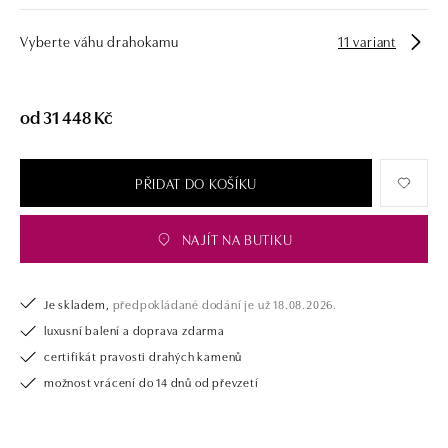
Vyberte váhu drahokamu
11 variant
od 31 448 Kč
PŘIDAT DO KOŠÍKU
NAJÍT NA BUTIKU
Je skladem,
předpokládané dodání je už 18.08.2026.
luxusní balení a doprava zdarma
certifikát pravosti drahých kamenů
možnost vrácení do 14 dnů od převzetí