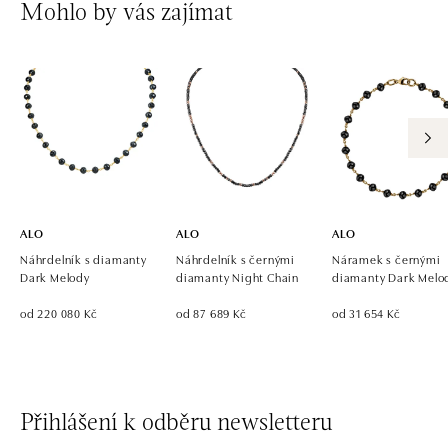
Mohlo by vás zajímat
Ivanská cesta 16, 821 04 Bratislava
tel.: +421 917 090 924, +421 915 344 725
dnes otevřeno do 21:00
ALO diamonds OC Eurovea, Bratislava
Pribinova 8, 811 09 Bratislava
tel.: +421 917 090 700, +421 918 777 670
dnes otevřeno do 21:00
ALO
ALO
ALO
Náhrdelník s diamanty
Náhrdelník s černými
Náramek s černými
Dark Melody
diamanty Night Chain
diamanty Dark Melo
od 220 080 Kč
od 87 689 Kč
od 31 654 Kč
Přihlášení k odběru newsletteru