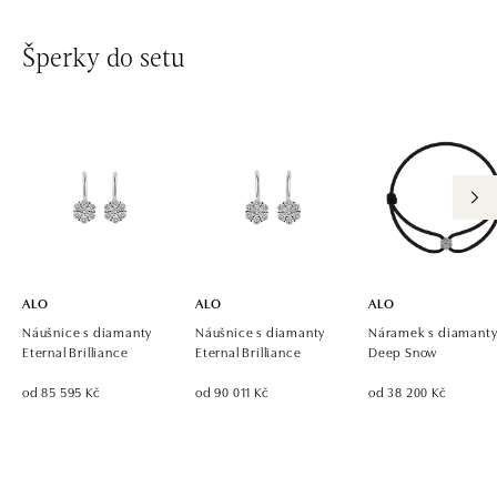
ALO diamonds OC Avion, Bratislava
Šperky do setu
Ivanská cesta 16, 821 04 Bratislava
tel.: +421 917 090 924, +421 915 344 725
dnes otevřeno od 09:00
ALO diamonds OC Eurovea, Bratislava
Pribinova 8, 811 09 Bratislava
tel.: +421 917 090 700, +421 918 777 670
dnes otevřeno od 10:00
ALO
ALO
ALO
Náušnice s diamanty
Náušnice s diamanty
Náramek s diamant
Eternal Brilliance
Eternal Brilliance
Deep Snow
od 85 595 Kč
od 90 011 Kč
od 38 200 Kč