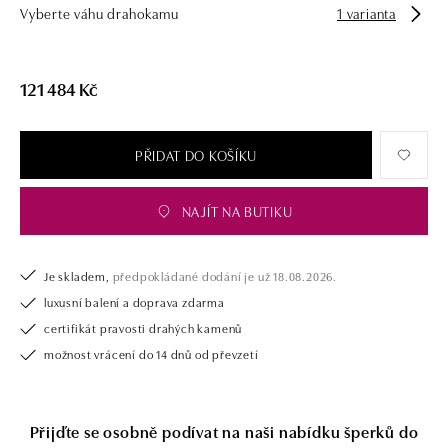
Vyberte váhu drahokamu
1 varianta
námi pouze šperk, ale také chytrou investici.
121 484 Kč
PŘIDAT DO KOŠÍKU
NAJÍT NA BUTIKU
Je skladem,
předpokládané dodání je už 18.08.2026.
luxusní balení a doprava zdarma
certifikát pravosti drahých kamenů
možnost vrácení do 14 dnů od převzetí
Přijďte se osobně podívat na naši nabídku šperků do