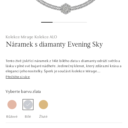
Kolekce Mirage
Kolekce ALO
Náramek s diamanty Evening Sky
Tento živě jiskřící náramek z 14kt bílého zlata s diamanty odráží světlo a
lásku v plné své bujaré nádheře. Jedinečný klenot, který zdůrazní krásu a
eleganci jeho nositelky. Šperk je součástí kolekce Mirage.
Přečtěte si více
Jemné květinami inspirované tvary – vyskládané diamanty a drahokamy
všech barev. Romantické náhrdelníky, prsteny, náušnice a náramky ze
Vyberte barvu zlata
žlutého, bílého a růžového zlata vás přenesou na rozkvetlou louku.
Kolekce nabízí jak dívčí mladistvé šperky, tak elegantní sofistikované
kousky.
Společnost ALO diamonds vyrábí v Čechách šperky z diamantů a
Růžové
Bílé
Žluté
drahých kamenů už téměř 30 let. Každý šperk je tak originál a je také
opatřen certifikátem pravosti a dodán v luxusním balení. Ať už vybíráte
zásnubní prsten nebo diamantový náramek či náhrdelník, nedarujete s