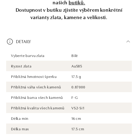
našich
butiků.
Dostupnost v butiku zjistíte výběrem konkrétní
varianty zlata, kamene a velikosti.
DETAILY
Vyberte barvu zlata
Bílé
Ryzost zlata
Au585
Přibližná hmotnost šperku
17.5 g
Přibližná váha všech kamenů
0.87000
Přibližná barva všech kamenů
F-G
Přibližná kvalita všech kamenů
VS2-Si1
Délka min
16 cm
Délka max
17.5 cm