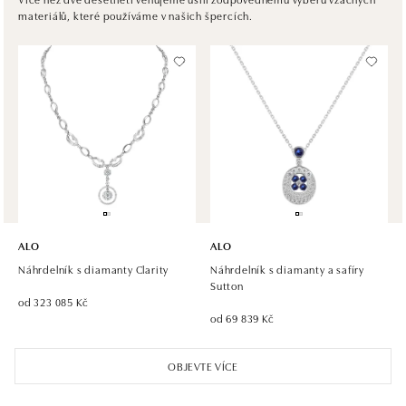
materiálů, které používáme v našich špercích.
Chlumecká 765/6, 198 19 Praha 9
tel.: +420 605 226 128, +420 737 559 986
dnes otevřeno od 09:00
ALO diamonds, Westfield, Praha 4 - Chodov
Roztylská 2321/19, 148 00 Praha 4 - Chodov
tel.: +420 773 585 559, +420 730 802 800
dnes otevřeno od 09:00
ALO diamonds Hilton, Košice
Hlavná 123/1, 040 01 Košice
ALO
ALO
tel.: +421 911 854 322, +421 917 869 485
Náhrdelník s diamanty Clarity
Náhrdelník s diamanty a safíry
otevřeno v Pondělí od 09:00
Sutton
od 323 085 Kč
od 69 839 Kč
ALO diamonds OC Aupark, Bratislava
Einsteinova 18, 851 01 Bratislava
OBJEVTE VÍCE
tel.: +421 917 090 891
dnes otevřeno od 09:00