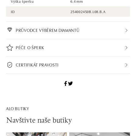
Výška šperku
6.4 mm
ID
254002450B.L08.B.A
PRŮVODCE VÝBĚREM DIAMANTŮ
PÉČE O ŠPERK
CERTIFIKÁT PRAVOSTI
ALO BUTIKY
Navštivte naše butiky