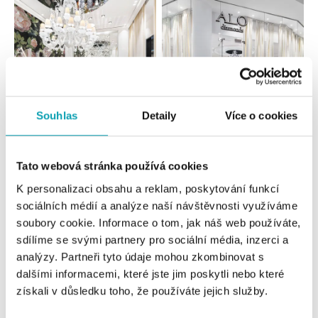
Souhlas
Detaily
Více o cookies
Všechny
Česko
Slovensko
Tato webová stránka používá cookies
ALO diamonds OC Forum Nová Karolina,
K personalizaci obsahu a reklam, poskytování funkcí
Ostrava
sociálních médií a analýze naší návštěvnosti využíváme
Jantarová 3344/4, 702 00 Ostrava-Moravská Ostrava
soubory cookie. Informace o tom, jak náš web používáte,
tel.: +420 603 166 013, +420 603 565 187
sdílíme se svými partnery pro sociální média, inzerci a
dnes otevřeno od 09:00
analýzy. Partneři tyto údaje mohou zkombinovat s
dalšími informacemi, které jste jim poskytli nebo které
ALO diamonds OC Nový Smíchov, Praha 5
získali v důsledku toho, že používáte jejich služby.
Plzeňská 8, 150 00 Praha 5 - Smíchov