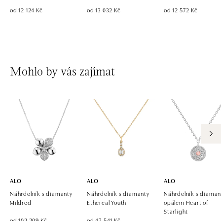
od 12 124 Kč
od 13 032 Kč
od 12 572 Kč
Mohlo by vás zajímat
ALO
ALO
ALO
Náhrdelník s diamanty
Náhrdelník s diamanty
Náhrdelník s diaman
Mildred
Ethereal Youth
opálem Heart of
Starlight
od 102 209 Kč
od 47 541 Kč