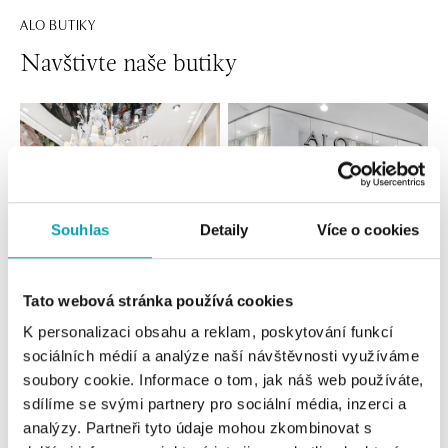
ALO BUTIKY
Navštivte naše butiky
Souhlas
Detaily
Více o cookies
Tato webová stránka používá cookies
Všechny
Česko
Slovensko
K personalizaci obsahu a reklam, poskytování funkcí
sociálních médií a analýze naší návštěvnosti využíváme
ALO diamonds OC Forum Nová Karolina,
soubory cookie. Informace o tom, jak náš web používáte,
Ostrava
sdílíme se svými partnery pro sociální média, inzerci a
Jantarová 3344/4, 702 00 Ostrava-Moravská Ostrava
analýzy. Partneři tyto údaje mohou zkombinovat s
tel.: +420 603 166 013, +420 603 565 187