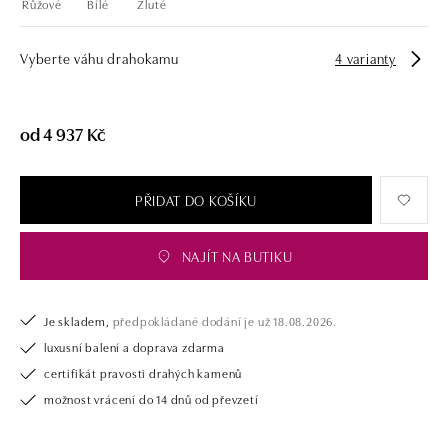
Růžové
Bílé
Žluté
Vyberte váhu drahokamu
4 varianty
od 4 937 Kč
PŘIDAT DO KOŠÍKU
NAJÍT NA BUTIKU
Je skladem,
předpokládané dodání je už 18.08.2026.
luxusní balení a doprava zdarma
certifikát pravosti drahých kamenů
možnost vrácení do 14 dnů od převzetí