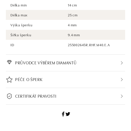
Délka min
14 cm
Délka max
25 cm
Výška šperku
4 mm
Šířka šperku
9.4 mm
ID
255002645R.RHF.M40.E.A
PRŮVODCE VÝBĚREM DIAMANTŮ
PÉČE O ŠPERK
CERTIFIKÁT PRAVOSTI