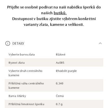
Přijďte se osobně podívat na naši nabídku šperků do
našich
butiků.
Dostupnost v butiku zjistíte výběrem konkrétní
varianty zlata, kamene a velikosti.
DETAILY
Vyberte barvu zlata
Růžové
Ryzost zlata
Au585
Vyberte druh centrálního
Rhodolit purple
kamene
Přibližná váha centrálního
0,340
kamene
Barva šňůrky
Černá
Přibližná hmotnost šperku
0.7 g