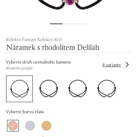
Kolekce Fantasy
Kolekce ALO
Náramek s rhodolitem Delilah
Vyberte druh centrálního kamene
4 varianty
Rhodolit purple
Vyberte barvu zlata