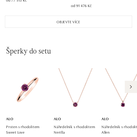
od 91 476 Kč
ALO diamonds OC Aupark, Bratislava
Einsteinova 18, 851 01 Bratislava
OBJEVTE VÍCE
tel.: +421 917 090 891
dnes otevřeno od 09:00
ALO diamonds OC Avion, Bratislava
Šperky do setu
Ivanská cesta 16, 821 04 Bratislava
tel.: +421 917 090 924, +421 915 344 725
dnes otevřeno od 09:00
ALO diamonds OC Eurovea, Bratislava
Pribinova 8, 811 09 Bratislava
tel.: +421 917 090 700, +421 918 777 670
dnes otevřeno od 10:00
ALO
ALO
ALO
Prsten s rhodolitem
Náhrdelník s rhodolitem
Náhrdelník s rhodol
Sweet Love
Nerilla
Allen