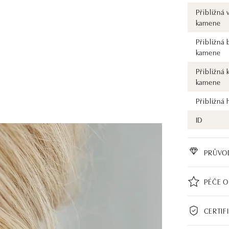
Přibližná 
kamene
Přibližná 
kamene
Přibližná 
kamene
Přibližná
ID
PRŮVO
PÉČE O
CERTIF