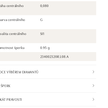
váha centrálního
0,080
barva centrálního
G
kvalita centrálního
SI1
 hmotnost šperku
0.95 g
234002320R.L08.A
DCE VÝBĚREM DIAMANTŮ
 ŠPERK
IKÁT PRAVOSTI