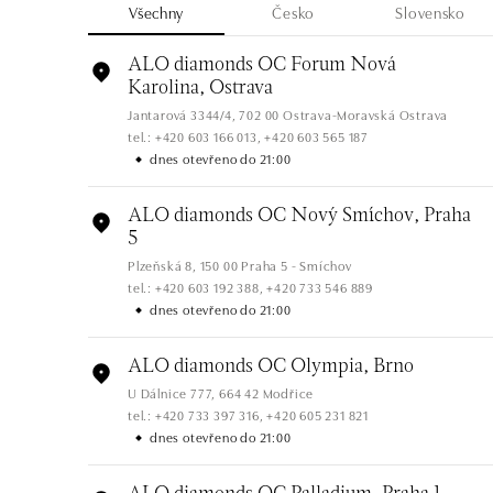
Všechny
Česko
Slovensko
ALO diamonds OC Forum Nová
Karolina, Ostrava
Jantarová 3344/4, 702 00 Ostrava-Moravská Ostrava
tel.: +420 603 166 013, +420 603 565 187
dnes otevřeno do 21:00
ALO diamonds OC Nový Smíchov, Praha
5
Plzeňská 8, 150 00 Praha 5 - Smíchov
tel.: +420 603 192 388, +420 733 546 889
dnes otevřeno do 21:00
ALO diamonds OC Olympia, Brno
U Dálnice 777, 664 42 Modřice
tel.: +420 733 397 316, +420 605 231 821
dnes otevřeno do 21:00