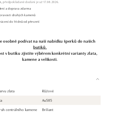
m,
předpokládané dodání je už 17.08.2026.
alení a doprava zdarma
t pravosti drahých kamenů
rácení do 14 dnů od převzetí
se osobně podívat na naši nabídku šperků do našich
butiků.
t v butiku zjistíte výběrem konkrétní varianty zlata,
kamene a velikosti.
rvu zlata
Růžové
ta
Au585
ruh centrálního kamene
Briliant