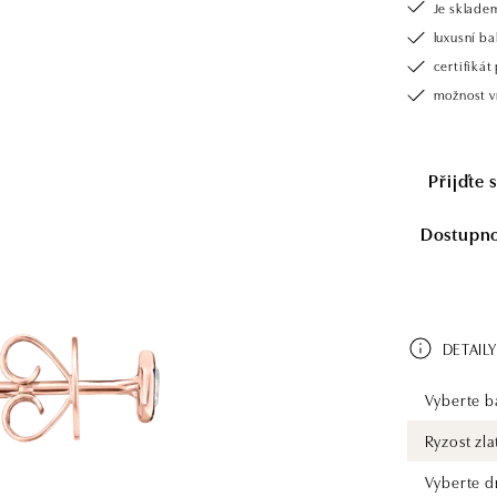
Je sklade
luxusní b
certifiká
možnost v
Přijďte 
Dostupnos
DETAILY
Vyberte ba
Ryzost zla
Vyberte d