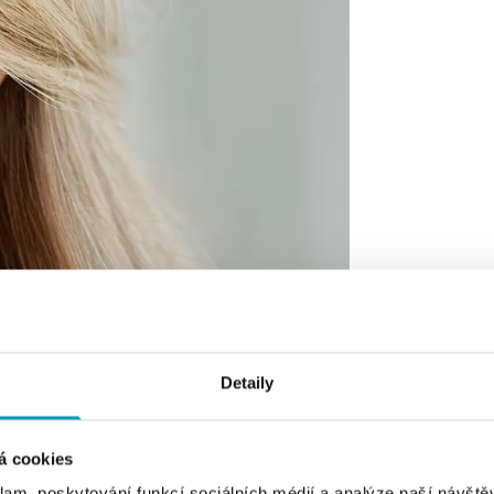
Detaily
á cookies
klam, poskytování funkcí sociálních médií a analýze naší návšt