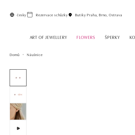
Přeskočit na hlavní obsah
česky
Rezervace schůzky
Butiky
Praha, Brno, Ostrava
ART OF JEWELLERY
FLOWERS
ŠPERKY
KO
Domů
Náušnice