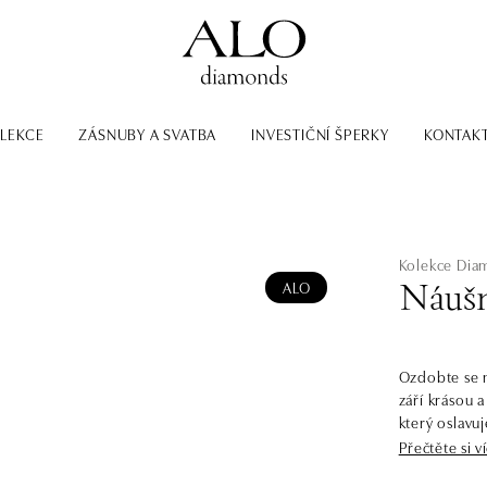
LEKCE
ZÁSNUBY A SVATBA
INVESTIČNÍ ŠPERKY
KONTAK
Kolekce Dia
ALO
Náušn
Ozdobte se n
září krásou 
který oslavuj
Classic First.
Přečtěte si v