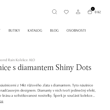
0
0 Kč
T
BUTIKY
KATALOG
BLOG
OSOBNOSTI
mond Rain
Kolekce ALO
ice s diamantem Shiny Dots
áušnicemi z 14kt růžového zlata s diamantem. Tyto náušnice
a nadčasovým designem. Diamanty v nich tvoří jedinečný efekt,
e krásu a sofistikovanost nositelky. Šperk je součástí kolekce
íce