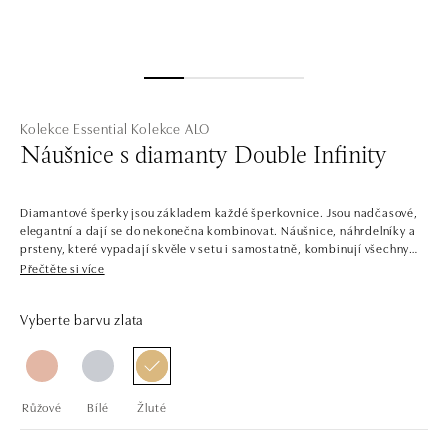
Kolekce Essential
Kolekce ALO
Náušnice s diamanty Double Infinity
Diamantové šperky jsou základem každé šperkovnice. Jsou nadčasové,
elegantní a dají se do nekonečna kombinovat. Náušnice, náhrdelníky a
prsteny, které vypadají skvěle v setu i samostatně, kombinují všechny
barvy zlata a jemných diamantů. Není tedy divu, že tato kolekce je
Přečtěte si více
dlouhodobě tou nejoblíbenější.
Vyberte barvu zlata
Společnost ALO diamonds vyrábí v Čechách šperky z diamantů a
drahých kamenů už téměř 30 let. Každý šperk je tak originál a je také
opatřen certifikátem pravosti a dodán v luxusním balení. Ať už vybíráte
zásnubní prsten nebo diamantový náramek či náhrdelník, nedarujete s
námi pouze šperk, ale také chytrou investici.
Růžové
Bílé
Žluté