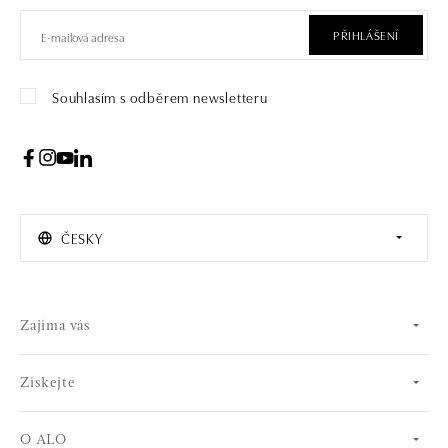
PŘIHLÁŠENÍ
Souhlasím s odběrem newsletteru
ČESKY
Zajíma vás
Získejte
O ALO