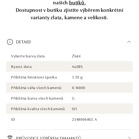
našich
butiků.
Dostupnost v butiku zjistíte výběrem konkrétní
varianty zlata, kamene a velikosti.
DETAILY
Vyberte barvu zlata
Žluté
Ryzost zlata
Au585
Přibližná hmotnost šperku
3.55 g
Přibližná váha všech kamenů
0.14000
Přibližná barva všech kamenů
G
Přibližná kvalita všech kamenů
SI1
ID
234800640Z.A
PRŮVODCE VÝBĚREM DIAMANTŮ