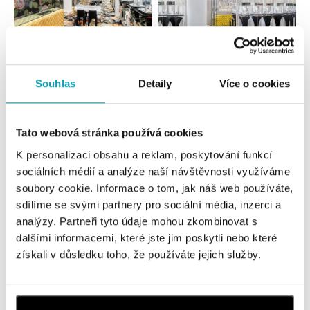
Všechny
Česko
Slovensko
Souhlas
Detaily
Více o cookies
ALO diamonds OC Forum Nová Karolina,
Ostrava
Tato webová stránka používá cookies
Jantarová 3344/4, 702 00 Ostrava-Moravská Ostrava
K personalizaci obsahu a reklam, poskytování funkcí
tel.: +420 603 166 013, +420 603 565 187
sociálních médií a analýze naší návštěvnosti využíváme
dnes otevřeno od 09:00
soubory cookie. Informace o tom, jak náš web používáte,
sdílíme se svými partnery pro sociální média, inzerci a
ALO diamonds OC Nový Smíchov, Praha 5
analýzy. Partneři tyto údaje mohou zkombinovat s
Plzeňská 8, 150 00 Praha 5 - Smíchov
dalšími informacemi, které jste jim poskytli nebo které
tel.: +420 603 192 388, +420 733 546 889
získali v důsledku toho, že používáte jejich služby.
dnes otevřeno od 09:00
ALO diamonds OC Olympia, Brno