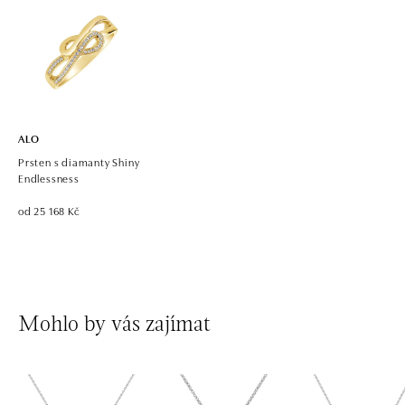
dnes otevřeno od 10:00
ALO diamonds OC Eurovea, Bratislava
Pribinova 8, 811 09 Bratislava
tel.: +421 917 090 700, +421 918 777 670
dnes otevřeno od 10:00
ALO
Prsten s diamanty Shiny
Endlessness
od 25 168 Kč
Mohlo by vás zajímat