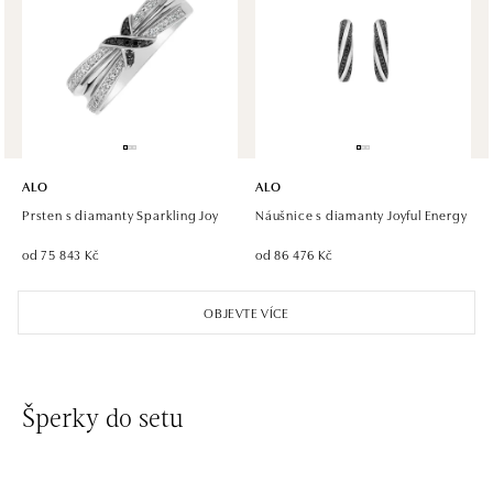
ALO diamonds, Westfield, Praha 4 - Chodov
Roztylská 2321/19, 148 00 Praha 4 - Chodov
tel.: +420 773 585 559, +420 730 802 800
dnes otevřeno od 09:00
ALO diamonds Hilton, Košice
Hlavná 123/1, 040 01 Košice
ALO
ALO
tel.: +421 911 854 322, +421 917 869 485
Prsten s diamanty Sparkling Joy
Náušnice s diamanty Joyful Energy
dnes otevřeno od 09:00
od 75 843 Kč
od 86 476 Kč
ALO diamonds OC Aupark, Bratislava
OBJEVTE VÍCE
Einsteinova 18, 851 01 Bratislava
tel.: +421 917 090 891
dnes otevřeno od 10:00
Šperky do setu
ALO diamonds OC Avion, Bratislava
Ivanská cesta 16, 821 04 Bratislava
tel.: +421 917 090 924, +421 915 344 725