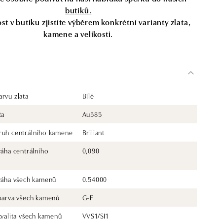
butiků.
t v butiku zjistíte výběrem konkrétní varianty zlata,
kamene a velikosti.
rvu zlata
Bílé
ta
Au585
ruh centrálního kamene
Briliant
váha centrálního
0,090
 váha všech kamenů
0.54000
 barva všech kamenů
G-F
kvalita všech kamenů
VVS1/SI1