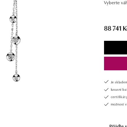
Vyberte vá
88 741 K
Je sklade
luxusní b
certifiká
možnost v
Přijďte 