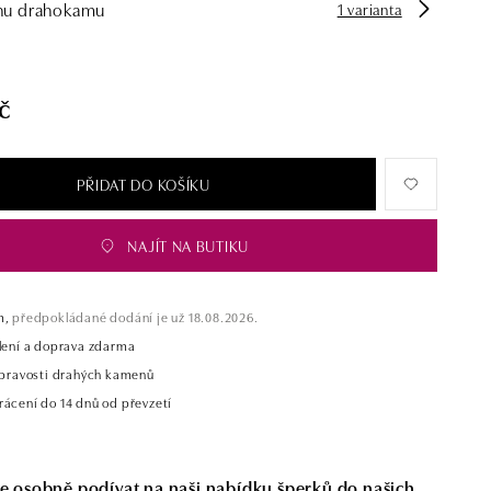
hu drahokamu
1 varianta
č
PŘIDAT DO KOŠÍKU
NAJÍT NA BUTIKU
m,
předpokládané dodání je už 18.08.2026.
alení a doprava zdarma
t pravosti drahých kamenů
rácení do 14 dnů od převzetí
se osobně podívat na naši nabídku šperků do našich