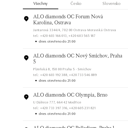
Všechny
Česko
Slovensko
ALO diamonds OC Forum Nová
Karolina, Ostrava
Jantarová 3344/4, 702 00 Ostrava-Moravská Ostrava
tel.: +420 603 166 013, +420 603 565 187
dnes otevřeno do 21:00
ALO diamonds OC Nový Smíchov, Praha
5
Plzeňská 8, 150 00 Praha 5 - Smíchov
tel.: +420 603 192 388, +420 733 546 889
dnes otevřeno do 21:00
ALO diamonds OC Olympia, Brno
U Dálnice 777, 664 42 Modřice
tel.: +420 733 397 316, +420 605 231 821
dnes otevřeno do 21:00