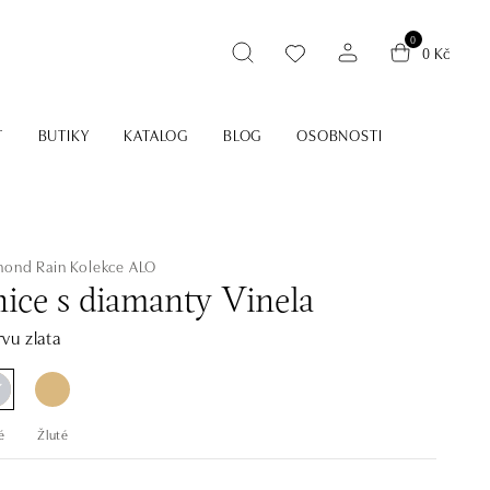
0
0 Kč
T
BUTIKY
KATALOG
BLOG
OSOBNOSTI
mond Rain
Kolekce ALO
ice s diamanty Vinela
vu zlata
é
Žluté