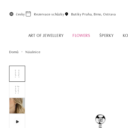
Přeskočit na hlavní obsah
česky
Rezervace schůzky
Butiky
Praha, Brno, Ostrava
ART OF JEWELLERY
FLOWERS
ŠPERKY
KO
Domů
Náušnice