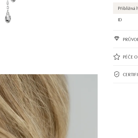
Přibližná
ID
PRŮVO
PÉČE O
CERTIF