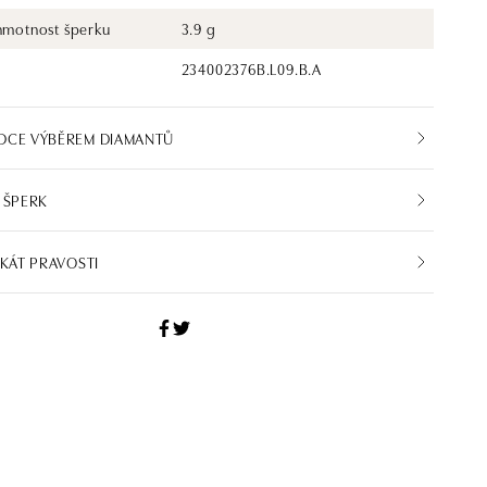
 hmotnost šperku
3.9 g
234002376B.L09.B.A
DCE VÝBĚREM DIAMANTŮ
 ŠPERK
IKÁT PRAVOSTI