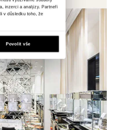
, inzerci a analýzy. Partneři
li v důsledku toho, že
Povolit vše