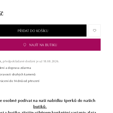
Kč
PŘIDAT DO KOŠÍKU
NAJÍT NA BUTIKU
m,
předpokládané dodání je už 18.08.2026.
alení a doprava zdarma
t pravosti drahých kamenů
rácení do 14 dnů od převzetí
se osobně podívat na naši nabídku šperků do našich
butiků.
t v butiku zjistíte výběrem konkrétní varianty zlata,