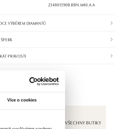
234801390B.RBN.M40.A.A
DCE VÝBĚREM DIAMANTŮ
 ŠPERK
IKÁT PRAVOSTI
Více o cookies
ZOBRAZIT VŠECHNY BUTIKY
ěvnosti využíváme soubory