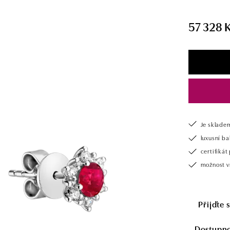
57 328 
Je sklade
luxusní b
certifiká
možnost v
Přijďte 
Dostupnos