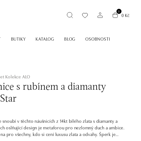
0
0 Kč
T
BUTIKY
KATALOG
BLOG
OSOBNOSTI
let
Kolekce ALO
ice s rubínem a diamanty
Star
se snoubí v těchto náušnicích z 14kt bílého zlata s diamanty a
ich oslňující design je metaforou pro nezlomný duch a ambice.
na pro všechny, kdo si cení luxusu zlata a odvahy. Šperk je
kce Starlet.