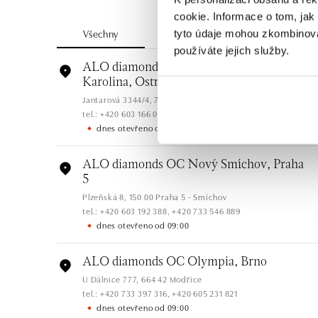
cookie. Informace o tom, jak
Všechny
Česko
Slovensko
tyto údaje mohou zkombinovat
používáte jejich služby.
ALO diamonds OC Forum Nová
Karolina, Ostrava
Jantarová 3344/4, 702 00 Ostrava-Moravská Ostrava
tel.: +420 603 166 013, +420 603 565 187
dnes otevřeno od 09:00
ALO diamonds OC Nový Smíchov, Praha
5
Plzeňská 8, 150 00 Praha 5 - Smíchov
tel.: +420 603 192 388, +420 733 546 889
dnes otevřeno od 09:00
ALO diamonds OC Olympia, Brno
U Dálnice 777, 664 42 Modřice
tel.: +420 733 397 316, +420 605 231 821
dnes otevřeno od 09:00