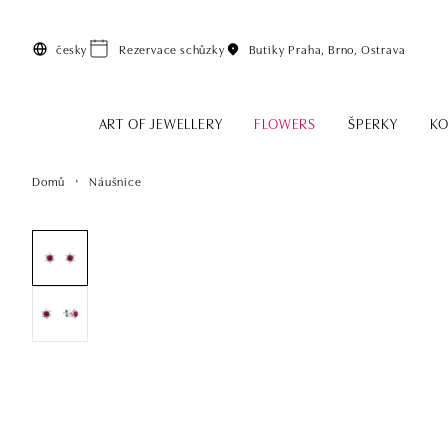
Přeskočit na hlavní obsah
česky
Rezervace schůzky
Butiky
Praha, Brno, Ostrava
ART OF JEWELLERY
FLOWERS
ŠPERKY
KO
Domů
Náušnice