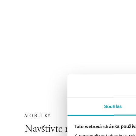
Souhlas
ALO BUTIKY
Tato webová stránka použív
Navštivte naše butiky
K personalizaci obsahu a re