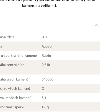
kamene a velikosti.
rvu zlata
Bílé
ta
Au585
ruh centrálního kamene
Rubín
váha centrálního
0,610
 váha všech kamenů
0.18000
 barva všech kamenů
G
kvalita všech kamenů
SI1
 hmotnost šperku
1.7 g