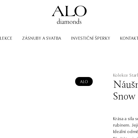
LEKCE
ZÁSNUBY A SVATBA
INVESTIČNÍ ŠPERKY
KONTAK
Kolekce Star
ALO
Náušn
Snow 
Krása a síla 
rubínem. Jej
Ideální odmě
součástí kole