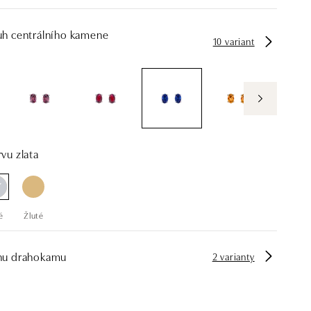
uh centrálního kamene
10 variant
vu zlata
é
Žluté
hu drahokamu
2 varianty