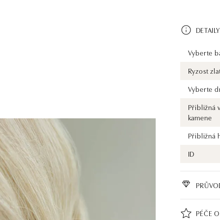
DETAILY
Vyberte ba
Ryzost zla
Vyberte d
Přibližná 
kamene
Přibližná
ID
PRŮVO
PÉČE O