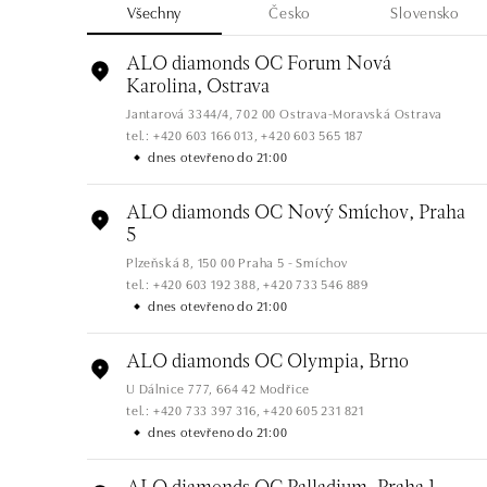
Všechny
Česko
Slovensko
ALO diamonds OC Forum Nová
Karolina, Ostrava
Jantarová 3344/4, 702 00 Ostrava-Moravská Ostrava
tel.: +420 603 166 013, +420 603 565 187
dnes otevřeno do 21:00
ALO diamonds OC Nový Smíchov, Praha
5
Plzeňská 8, 150 00 Praha 5 - Smíchov
tel.: +420 603 192 388, +420 733 546 889
dnes otevřeno do 21:00
ALO diamonds OC Olympia, Brno
U Dálnice 777, 664 42 Modřice
tel.: +420 733 397 316, +420 605 231 821
dnes otevřeno do 21:00