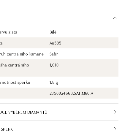
rvu zlata
Bílé
ta
Au585
ruh centrálního kamene
Safír
váha centrálního
1,010
 hmotnost šperku
1.8 g
235002466B.SAF.M60.A
DCE VÝBĚREM DIAMANTŮ
 ŠPERK