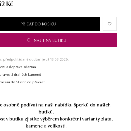
52 Kč
PŘIDAT DO KOŠÍKU
NAJÍT NA BUTIKU
m,
předpokládané dodání je už 18.08.2026.
alení a doprava zdarma
t pravosti drahých kamenů
rácení do 14 dnů od převzetí
se osobně podívat na naši nabídku šperků do našich
butiků.
t v butiku zjistíte výběrem konkrétní varianty zlata,
kamene a velikosti.