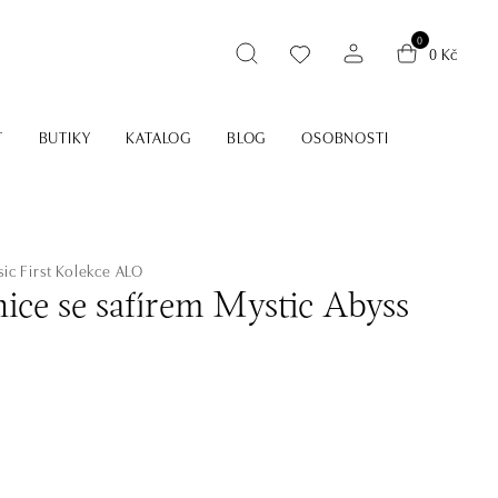
0
0 Kč
T
BUTIKY
KATALOG
BLOG
OSOBNOSTI
ic First
Kolekce ALO
ice se safírem Mystic Abyss