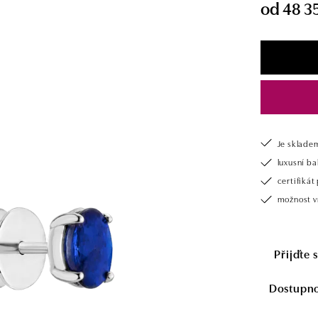
od 48 3
Je sklade
luxusní b
certifiká
možnost v
Přijďte 
Dostupnos