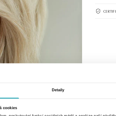
CERTIF
Detaily
á cookies
klam, poskytování funkcí sociálních médií a analýze naší návšt