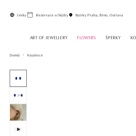
Přeskočit na hlavní obsah
česky
Rezervace schůzky
Butiky
Praha, Brno, Ostrava
ART OF JEWELLERY
FLOWERS
ŠPERKY
KO
Domů
Náušnice