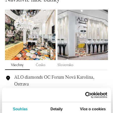
Všechny
Česko
Slovensko
ALO diamonds OC Forum Nová Karolina,
Ostrava
Jantarová 3344/4, 702 00 Ostrava-Moravská Ostrava
tel.: +420 603 166 013, +420 603 565 187
dnes otevřeno do 21:00
Souhlas
Detaily
Více o cookies