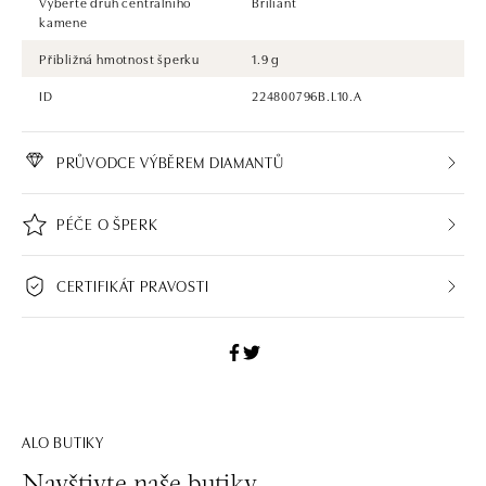
Vyberte druh centrálního
Briliant
zásnubní prsten nebo diamantový náramek či náhrdelník, nedarujete s
kamene
námi pouze šperk, ale také chytrou investici.
Přibližná hmotnost šperku
1.9 g
ID
224800796B.L10.A
PRŮVODCE VÝBĚREM DIAMANTŮ
PÉČE O ŠPERK
CERTIFIKÁT PRAVOSTI
ALO BUTIKY
Navštivte naše butiky