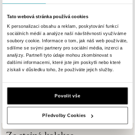
ALO diamonds OC Nový Smíchov, Praha 5
Plzeňská 8, 150 00 Praha 5 - Smíchov
tel.: +420 603 192 388, +420 733 546 889
Tato webová stránka používá cookies
dnes otevřeno do 21:00
K personalizaci obsahu a reklam, poskytování funkcí
sociálních médií a analýze naší návštěvnosti využíváme
ALO diamonds OC Olympia, Brno
soubory cookie. Informace o tom, jak náš web používáte,
U Dálnice 777, 664 42 Modřice
sdílíme se svými partnery pro sociální média, inzerci a
tel.: +420 733 397 316, +420 605 231 821
analýzy. Partneři tyto údaje mohou zkombinovat s
dnes otevřeno do 21:00
dalšími informacemi, které jste jim poskytli nebo které
získali v důsledku toho, že používáte jejich služby.
ALO diamonds OC Palladium, Praha 1
Náměstí Republiky 1, 110 00 Praha 1 - Nové Město
tel.: +420 736 501 900, +420 739 685 559
Povolit vše
dnes otevřeno do 21:00
ZOBRAZIT VŠECHNY BUTIKY
ALO diamonds Pařížská, Praha 1
Předvolby Cookies
Pařížská 1076/7, 110 00 Praha 1
tel.: +420 737 939 202
dnes otevřeno do 19:00