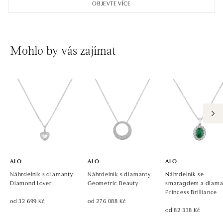
OBJEVTE VÍCE
tel.: +421 917 090 891
dnes otevřeno do 21:00
ALO diamonds OC Avion, Bratislava
Mohlo by vás zajímat
Ivanská cesta 16, 821 04 Bratislava
tel.: +421 917 090 924, +421 915 344 725
dnes otevřeno do 21:00
ALO diamonds OC Eurovea, Bratislava
Pribinova 8, 811 09 Bratislava
tel.: +421 917 090 700, +421 918 777 670
dnes otevřeno do 21:00
ALO
ALO
ALO
Náhrdelník s diamanty
Náhrdelník s diamanty
Náhrdelník se
Diamond Lover
Geometric Beauty
smaragdem a diama
Princess Brilliance
od 32 699 Kč
od 276 088 Kč
od 82 338 Kč