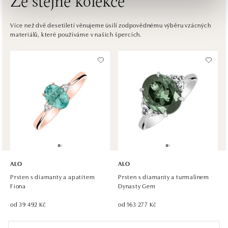
Ze stejné kolekce
ALO diamonds Westfield Černý most, Praha 9
Více než dvě desetiletí věnujeme úsilí zodpovědnému výběru vzácných
materiálů, které používáme v našich špercích.
Chlumecká 765/6, 198 19 Praha 9
tel.: +420 605 226 128, +420 737 559 986
dnes otevřeno do 21:00
ALO diamonds, Westfield, Praha 4 - Chodov
Roztylská 2321/19, 148 00 Praha 4 - Chodov
tel.: +420 773 585 559, +420 730 802 800
dnes otevřeno do 21:00
ALO diamonds Hilton, Košice
Hlavná 123/1, 040 01 Košice
ALO
ALO
tel.: +421 911 854 322, +421 917 869 485
Prsten s diamanty a apatitem
Prsten s diamanty a turmalínem
otevřeno v Pondělí od 09:00
Fiona
Dynasty Gem
od 39 492 Kč
od 163 277 Kč
ALO diamonds OC Aupark, Bratislava
Einsteinova 18, 851 01 Bratislava