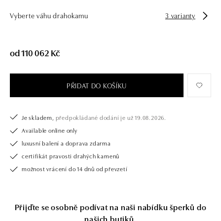
Vyberte váhu drahokamu
3 varianty
od 110 062 Kč
PŘIDAT DO KOŠÍKU
Je skladem,
předpokládané dodání je už 19.08.2026.
Available online only
luxusní balení a doprava zdarma
certifikát pravosti drahých kamenů
možnost vrácení do 14 dnů od převzetí
Přijďte se osobně podívat na naši nabídku šperků do
našich
butiků.