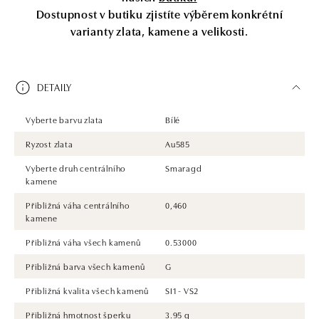
Dostupnost v butiku zjistíte výběrem konkrétní
varianty zlata, kamene a velikosti.
DETAILY
Vyberte barvu zlata
Bílé
Ryzost zlata
Au585
Vyberte druh centrálního
Smaragd
kamene
Přibližná váha centrálního
0,460
kamene
Přibližná váha všech kamenů
0.53000
Přibližná barva všech kamenů
G
Přibližná kvalita všech kamenů
SI1 - VS2
Přibližná hmotnost šperku
3.95 g