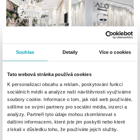
Souhlas
Detaily
Více o cookies
Všechny
Česko
Slovensko
Tato webová stránka používá cookies
ALO diamonds OC Forum Nová Karolina,
K personalizaci obsahu a reklam, poskytování funkcí
Ostrava
sociálních médií a analýze naší návštěvnosti využíváme
Jantarová 3344/4, 702 00 Ostrava-Moravská Ostrava
soubory cookie. Informace o tom, jak náš web používáte,
tel.: +420 603 166 013, +420 603 565 187
zítra otevřeno od 09:00
sdílíme se svými partnery pro sociální média, inzerci a
analýzy. Partneři tyto údaje mohou zkombinovat s
dalšími informacemi, které jste jim poskytli nebo které
ALO diamonds OC Nový Smíchov, Praha 5
získali v důsledku toho, že používáte jejich služby.
Plzeňská 8, 150 00 Praha 5 - Smíchov
tel.: +420 603 192 388, +420 733 546 889