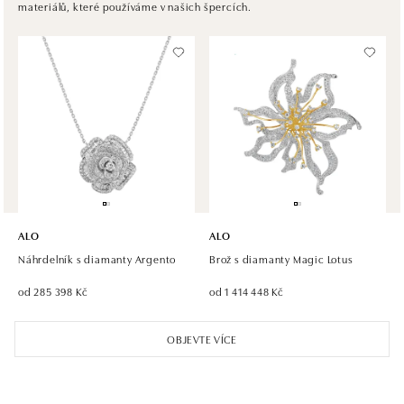
materiálů, které používáme v našich špercích.
Chlumecká 765/6, 198 19 Praha 9
tel.: +420 605 226 128, +420 737 559 986
zítra otevřeno od 09:00
ALO diamonds, Westfield, Praha 4 - Chodov
Roztylská 2321/19, 148 00 Praha 4 - Chodov
tel.: +420 773 585 559, +420 730 802 800
zítra otevřeno od 09:00
ALO diamonds Hilton, Košice
Hlavná 123/1, 040 01 Košice
ALO
ALO
tel.: +421 911 854 322, +421 917 869 485
Náhrdelník s diamanty Argento
Brož s diamanty Magic Lotus
zítra otevřeno od 09:00
od 285 398 Kč
od 1 414 448 Kč
ALO diamonds OC Aupark, Bratislava
OBJEVTE VÍCE
Einsteinova 18, 851 01 Bratislava
tel.: +421 917 090 891
zítra otevřeno od 10:00