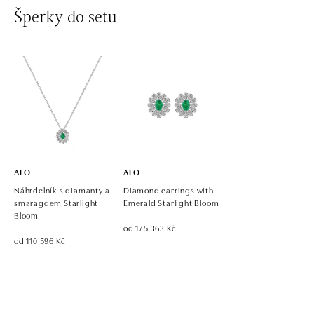
Šperky do setu
ALO diamonds OC Avion, Bratislava
Ivanská cesta 16, 821 04 Bratislava
tel.: +421 917 090 924, +421 915 344 725
zítra otevřeno od 10:00
ALO diamonds OC Eurovea, Bratislava
Pribinova 8, 811 09 Bratislava
tel.: +421 917 090 700, +421 918 777 670
zítra otevřeno od 10:00
ALO
ALO
Náhrdelník s diamanty a
Diamond earrings with
smaragdem Starlight
Emerald Starlight Bloom
Bloom
od 175 363 Kč
od 110 596 Kč