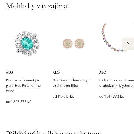
Mohlo by vás zajímat
ALO
ALO
ALO
Prsten s diamanty a
Náušnice s diamanty a
Náhrdelník s diaman
paraibou Petal of the
prehnitem Elios
drahokamy Mythera
Wind
od 115 313 Kč
od 1 517 772 Kč
od 1 828 573 Kč