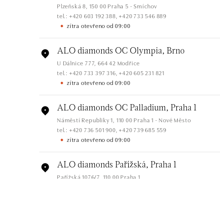
Plzeňská 8, 150 00 Praha 5 - Smíchov
tel.: +420 603 192 388, +420 733 546 889
zítra otevřeno od 09:00
ALO diamonds OC Olympia, Brno
U Dálnice 777, 664 42 Modřice
tel.: +420 733 397 316, +420 605 231 821
zítra otevřeno od 09:00
ALO diamonds OC Palladium, Praha 1
Náměstí Republiky 1, 110 00 Praha 1 - Nové Město
tel.: +420 736 501 900, +420 739 685 559
zítra otevřeno od 09:00
ALO diamonds Pařížská, Praha 1
Pařížská 1076/7, 110 00 Praha 1
tel.: +420 737 939 202
zítra otevřeno od 11:00