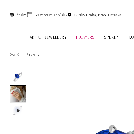
Přeskočit na hlavní obsah
česky
Rezervace schůzky
Butiky
Praha, Brno, Ostrava
ART OF JEWELLERY
FLOWERS
ŠPERKY
KO
Domů
Prsteny