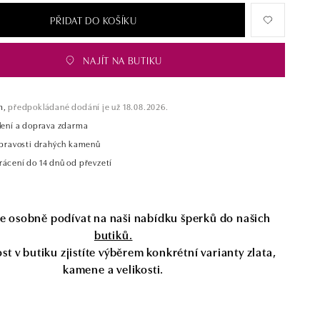
PŘIDAT DO KOŠÍKU
NAJÍT NA BUTIKU
m,
předpokládané dodání je už 18.08.2026.
alení a doprava zdarma
t pravosti drahých kamenů
rácení do 14 dnů od převzetí
se osobně podívat na naši nabídku šperků do našich
butiků.
t v butiku zjistíte výběrem konkrétní varianty zlata,
kamene a velikosti.