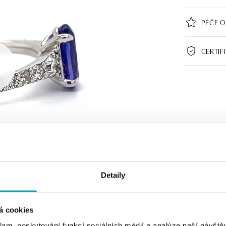
PÉČE O
CERTIF
Detaily
á cookies
klam, poskytování funkcí sociálních médií a analýze naší návšt