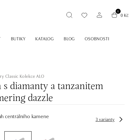
0
0 Kč
T
BUTIKY
KATALOG
BLOG
OSOBNOSTI
ry Classic
Kolekce ALO
n s diamanty a tanzanitem
ering dazzle
uh centrálního kamene
3 varianty