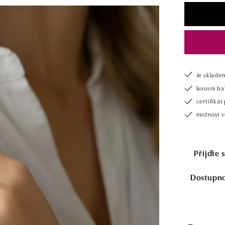
Je sklade
luxusní b
certifiká
možnost v
Přijďte 
Dostupnos