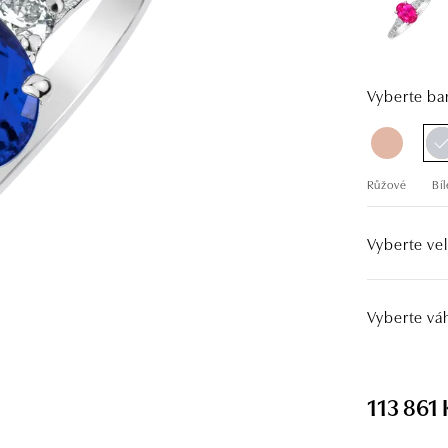
Vyberte bar
Růžové
Bíl
Vyberte vel
Vyberte vá
113 861 