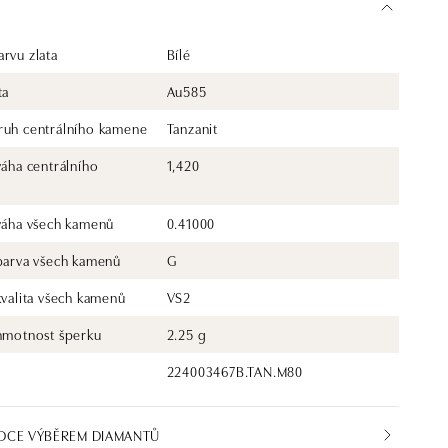
rvu zlata
Bílé
ta
Au585
ruh centrálního kamene
Tanzanit
váha centrálního
1,420
 váha všech kamenů
0.41000
 barva všech kamenů
G
kvalita všech kamenů
VS2
 hmotnost šperku
2.25 g
224003467B.TAN.M80
DCE VÝBĚREM DIAMANTŮ