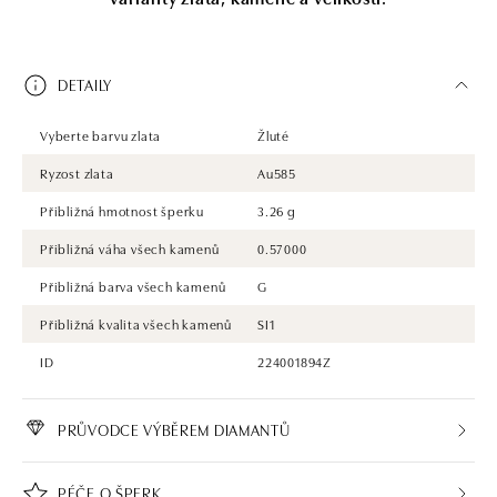
DETAILY
Vyberte barvu zlata
Žluté
Ryzost zlata
Au585
Přibližná hmotnost šperku
3.26 g
Přibližná váha všech kamenů
0.57000
Přibližná barva všech kamenů
G
Přibližná kvalita všech kamenů
SI1
ID
224001894Z
PRŮVODCE VÝBĚREM DIAMANTŮ
PÉČE O ŠPERK