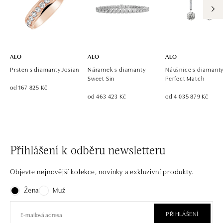
ALO diamonds OC Eurovea, Bratislava
Pribinova 8, 811 09 Bratislava
tel.: +421 917 090 700, +421 918 777 670
dnes otevřeno do 21:00
ALO
ALO
ALO
Prsten s diamanty Josian
Náramek s diamanty
Náušnice s diamant
Sweet Sin
Perfect Match
od 167 825 Kč
od 463 423 Kč
od 4 035 879 Kč
Přihlášení k odběru newsletteru
Objevte nejnovější kolekce, novinky a exkluzivní produkty.
Žena
Muž
PŘIHLÁŠENÍ