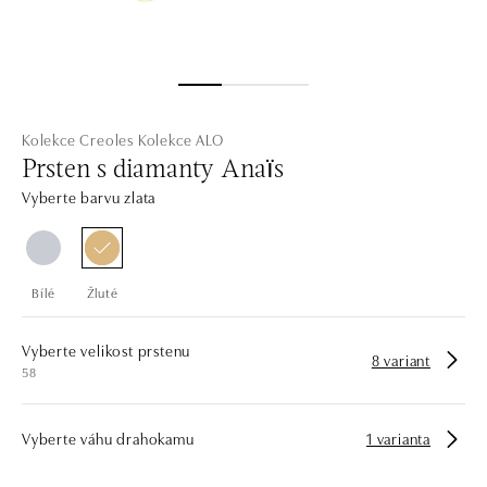
Kolekce Creoles
Kolekce ALO
Prsten s diamanty Anaïs
Vyberte barvu zlata
Bílé
Žluté
Vyberte velikost prstenu
8 variant
58
Vyberte váhu drahokamu
1 varianta