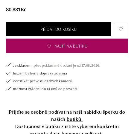
80 881 Kč
PŘIDAT DO KOŠÍKU
NAJÍT NA BUTIKU
Je skladem,
předpokládané dodání je už 17.08.2026.
luxusní balení a doprava zdarma
certifikát pravosti drahých kamenů
možnost vrácení do 14 dnů od převzetí
Přijďte se osobně podívat na naši nabídku šperků do
našich
butiků.
Dostupnost v butiku zjistíte výběrem konkrétní
varianty zlata, kamene a velikosti.