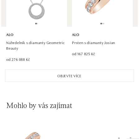
tel.: +420 773 585 559, +420 730 802 800
dnes otevřeno do 21:00
ALO diamonds Hilton, Košice
Hlavná 123/1, 040 01 Košice
ALO
ALO
tel.: +421 911 854 322, +421 917 869 485
Náhrdelník s diamanty Geometric
Prsten s diamanty Josian
zítra otevřeno od 09:00
Beauty
od 167 825 Kč
od 276 088 Kč
ALO diamonds OC Aupark, Bratislava
Einsteinova 18, 851 01 Bratislava
OBJEVTE VÍCE
tel.: +421 917 090 891
dnes otevřeno do 21:00
ALO diamonds OC Avion, Bratislava
Mohlo by vás zajímat
Ivanská cesta 16, 821 04 Bratislava
tel.: +421 917 090 924, +421 915 344 725
dnes otevřeno do 21:00