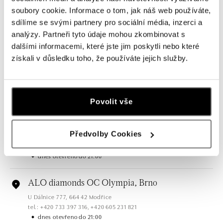
soubory cookie. Informace o tom, jak náš web používáte,
Všechny
Česko
Slovensko
sdílíme se svými partnery pro sociální média, inzerci a
analýzy. Partneři tyto údaje mohou zkombinovat s
dalšími informacemi, které jste jim poskytli nebo které
ALO diamonds OC Forum Nová Karolina,
získali v důsledku toho, že používáte jejich služby.
Ostrava
Jantarová 3344/4, 702 00 Ostrava-Moravská Ostrava
tel.: +420 603 166 013, +420 603 565 187
dnes otevřeno do 21:00
Povolit vše
ALO diamonds OC Nový Smíchov, Praha 5
Předvolby Cookies
Plzeňská 8, 150 00 Praha 5 - Smíchov
tel.: +420 603 192 388, +420 733 546 889
dnes otevřeno do 21:00
ALO diamonds OC Olympia, Brno
U Dálnice 777, 664 42 Modřice
tel.: +420 733 397 316, +420 605 231 821
dnes otevřeno do 21:00